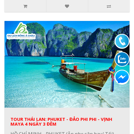
TOUR THÁI LAN: PHUKET - ĐẢO PHI PHI - VỊNH
MAYA 4 NGÀY 3 ĐÊM
HỒ CHÍ MINH - PHUKET (Ăn nhẹ sân bay/ Tối)