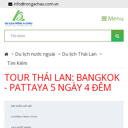
info@rongachau.com.vn
Menu
Du lịch nước ngoài
Du lịch Thái Lan
Tìm Kiếm
TOUR THÁI LAN: BANGKOK
- PATTAYA 5 NGÀY 4 ĐÊM
ĐẶC ĐIỂM NỔI BẬT
CHƯƠNG TRÌNH TOUR
LỊCH KHỞI HÀNH