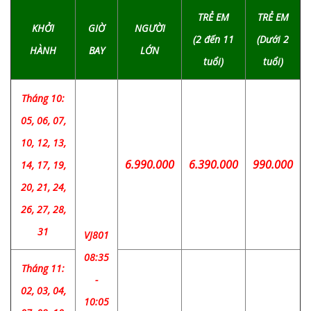
TRẺ EM
TRẺ EM
KHỞI
GIỜ
NGƯỜI
(2 đến 11
(Dưới 2
HÀNH
BAY
LỚN
tuổi)
tuổi)
Tháng 10:
05, 06, 07,
10, 12, 13,
6.990.000
6.390.000
990.000
14, 17, 19,
20, 21, 24,
26, 27, 28,
31
VJ801
08:35
Tháng 11:
-
02, 03, 04,
10:05