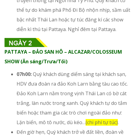
truyền thống tại Ngôi nhà Tỷ Phú. Quý khách có
thể tự do khám phá Phố Đi Bộ nhộn nhịp, sầm uất
bậc nhất Thái Lan hoặc tự túc đăng kí các show
diễn kì thú tại Pattaya. Nghỉ đêm tại Pattaya.
PATTAYA – ĐẢO SAN HÔ – ALCAZAR/COLOSSEUM
SHOW (Ăn sáng/Trưa/Tối)
07h00:
Quý khách dùng diểm sáng tại khách sạn,
HDV đưa đoàn ra đảo Koh Larn bằng tàu cao tốc.
Đảo Koh Larn nằm trong vịnh Thái Lan có bờ cát
trắng, làn nước trong xanh. Quý khách tự do tắm
biển hoặc tham gia các trò chơi ngoài đảo như:
Lặn biển, mô tô nước, dù kéo…
(chi phí tự túc)
.
Đến giờ hẹn, Quý khách trở về đất liền, đoàn về