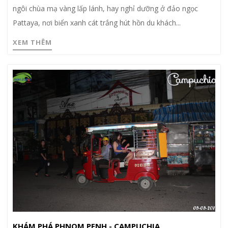
ngôi chùa mạ vàng lấp lánh, hay nghỉ dưỡng ở đảo ngọc
Pattaya, nơi biển xanh cát trắng hút hồn du khách...
XEM THÊM
KHÁM PHÁ PHNOM PENH - CAMPUCHIA