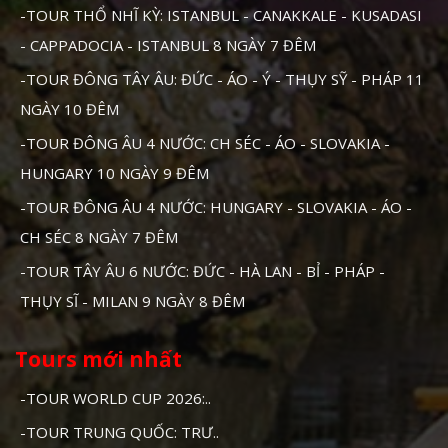
-TOUR THỔ NHĨ KỲ: ISTANBUL - CANAKKALE - KUSADASI
- CAPPADOCIA - ISTANBUL 8 NGÀY 7 ĐÊM
-TOUR ĐÔNG TÂY ÂU: ĐỨC - ÁO - Ý - THỤY SỸ - PHÁP 11
NGÀY 10 ĐÊM
-TOUR ĐÔNG ÂU 4 NƯỚC: CH SÉC - ÁO - SLOVAKIA -
HUNGARY 10 NGÀY 9 ĐÊM
-TOUR ĐÔNG ÂU 4 NƯỚC: HUNGARY - SLOVAKIA - ÁO -
CH SÉC 8 NGÀY 7 ĐÊM
-TOUR TÂY ÂU 6 NƯỚC: ĐỨC - HÀ LAN - BỈ - PHÁP -
THỤY SĨ - MILAN 9 NGÀY 8 ĐÊM
Tours mới nhất
-TOUR WORLD CUP 2026:..
-TOUR TRUNG QUỐC: TRƯ..