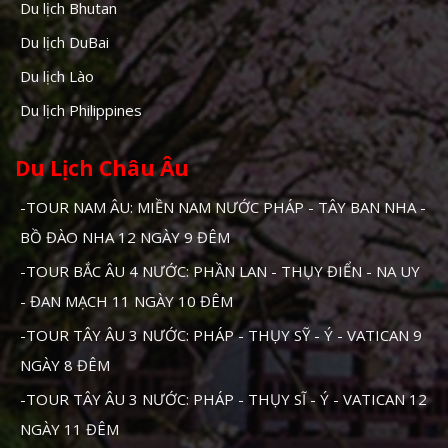
Du lịch Bhutan
Du lịch DuBai
Du lịch Lào
Du lịch Philippines
Du Lịch Châu Âu
-TOUR NAM ÂU: MIỀN NAM NƯỚC PHÁP - TÂY BAN NHA -
BỒ ĐÀO NHA 12 NGÀY 9 ĐÊM
-TOUR BẮC ÂU 4 NƯỚC: PHẦN LAN - THỤY ĐIỂN - NA UY
- ĐAN MẠCH 11 NGÀY 10 ĐÊM
-TOUR TÂY ÂU 3 NƯỚC: PHÁP - THỤY SỸ - Ý - VATICAN 9
NGÀY 8 ĐÊM
-TOUR TÂY ÂU 3 NƯỚC: PHÁP - THỤY SĨ - Ý - VATICAN 12
NGÀY 11 ĐÊM