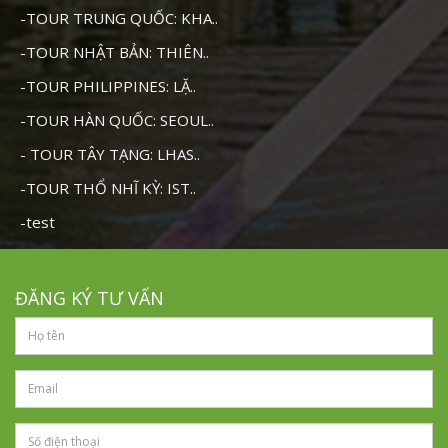
-TOUR TRUNG QUỐC: KHA..
-TOUR NHẬT BẢN: THIÊN..
-TOUR PHILIPPINES: LẶ..
-TOUR HÀN QUỐC: SEOUL..
- TOUR TÂY TẠNG: LHAS..
-TOUR THỔ NHĨ KỲ: IST..
-test
ĐĂNG KÝ TƯ VẤN