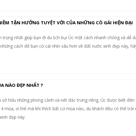
- NIỀM TẬN HƯỞNG TUYỆT VỜI CỦA NHỮNG CÔ GÁI HIỆN ĐẠI
n trọng nhất giúp bạn đi du lịch bụi Úc một cách nhanh chóng và dễ d
 những cách để bạn có cái nhìn sâu hơn về đất nước xinh đẹp này, hã
A NÀO ĐẸP NHẤT ?
 sở hữu những phong cảnh và nét đặc trưng riêng. Úc được biết đến
 mùa, vì thế mà khi thích bất cứ mùa nào, du khách đều có thể trải
xinh đẹp này.