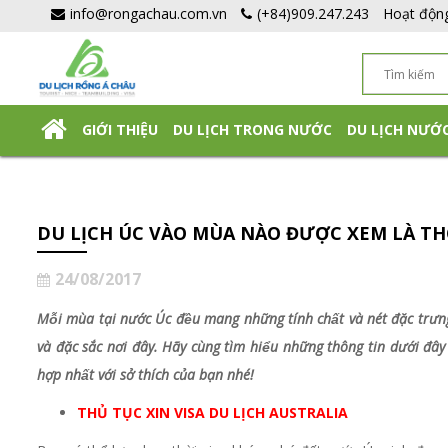
info@rongachau.com.vn
(+84)909.247.243
Hoạt độn
GIỚI THIỆU
DU LỊCH TRONG NƯỚC
DU LỊCH NƯỚ
DU LỊCH NHẬT BẢN TỰ TÚC
DU LỊCH ÚC VÀO MÙA NÀO ĐƯỢC XEM LÀ TH
24/08/2017
Mỗi mùa tại nước Úc đều mang những tính chất và nét đặc t
và đặc sắc nơi đây. Hãy cùng tìm hiểu những thông tin dưới đâ
hợp nhất với sở thích của bạn nhé!
THỦ TỤC XIN VISA DU LỊCH AUSTRALIA