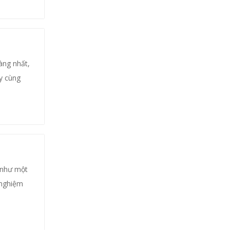
àng nhất,
y cùng
 như một
 nghiệm