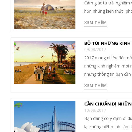
Cảm giác tự trải nghiệm 
hơn những kiến thức, pho
XEM THÊM
BỎ TÚI NHỮNG KINH N
09/08/2017
2017 mang nhiều đổi mới,
những kinh nghiệm mới n
những thông tin bạn cần b
XEM THÊM
CẦN CHUẨN BỊ NHỮNG 
10/08/2017
Bạn đang có ý định đi du
lại không biết mình cần 