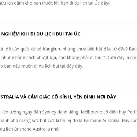
u ích dành cho bạn trước khi bạn đi du lịch tại Úc đấy!
NGHIỆM KHI ĐI DU LỊCH BỤI TẠI ÚC
tin để càn quét xứ sở Kangkuru nhưng chưa biết bắt đầu từ đâu? Bạ
hưng bằng cách phượt bụi, chứ không phải đi tour? Dưới đây là nh
ho bạn nếu muốn đi du lịch bụi tại đây đấy.
STRALIA VÀ CẢM GIÁC CỔ KÍNH, YÊN BÌNH NƠI ĐÂY
 liên tưởng ngay đến Sydney danh tiếng, Melbourne cổ điển hay Pert
thành phố mang sức hút cực kì thú vị đó là Brisbane Australia. Hãy c
du lịch Brishane Australia nhé!