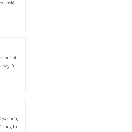
ược nhiều
n học hỏi
 đây là
 đẹp nhưng
ẽ sàng lọc