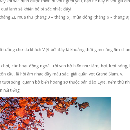
 này khi xác định được mình đi với người yêu, bạn bè hay đi với gia đ
ạnh sẽ khiến bé bị sốc nhiệt đấy!
– tháng 2), mùa thu (tháng 3 – tháng 5), mùa đông (tháng 6 – tháng 
 tưởng cho du khách Việt bởi đây là khoảng thời gian nắng ấm cha
, các hoạt động ngoài trời ven bờ biển như tắm, bơi, lướt sóng, 
 côn cầu, lễ hội âm nhạc đầy màu sắc, giải quần vợt Grand Slam, v.
̉n tươi sống quanh bờ biển hoang sơ thuộc bán đảo Eyre, nếm thử n
ổi tiếng.