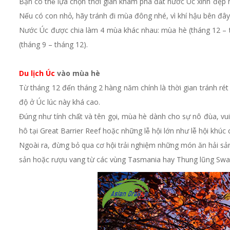
Bạn có thể lựa chọn thời gian khám phá đất nước Úc xinh đẹp
Nếu có con nhỏ, hãy tránh đi mùa đông nhé, vì khí hậu bên đây quá l
Nước Úc được chia làm 4 mùa khác nhau: mùa hè (tháng 12 
(tháng 9 – tháng 12).
Du lịch Úc
vào mùa hè
Từ tháng 12 đến tháng 2 hàng năm chính là thời gian tránh rét lí
độ ở Úc lúc này khá cao.
Đúng như tính chất và tên gọi, mùa hè dành cho sự nô đùa, vui chơi
hô tại Great Barrier Reef hoặc những lễ hội lớn như lễ hội khúc
Ngoài ra, đừng bỏ qua cơ hội trải nghiệm những món ăn hải sa
sản hoặc rượu vang từ các vùng Tasmania hay Thung lũng Swan n