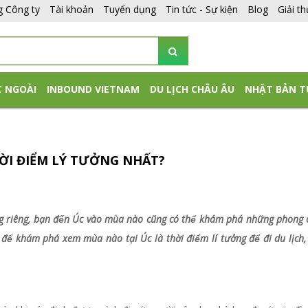
g Công ty
Tài khoản
Tuyển dụng
Tin tức - Sự kiện
Blog
Giải t
C NGOÀI
INBOUND VIETNAM
DU LỊCH CHÂU ÂU
NHẬT BẢN T
ỜI ĐIỂM LÝ TƯỞNG NHẤT?
rưng riêng, bạn đến Úc vào mùa nào cũng có thể khám phá những phong c
y để khám phá xem mùa nào tại Úc là thời điểm lí tưởng để đi du lị