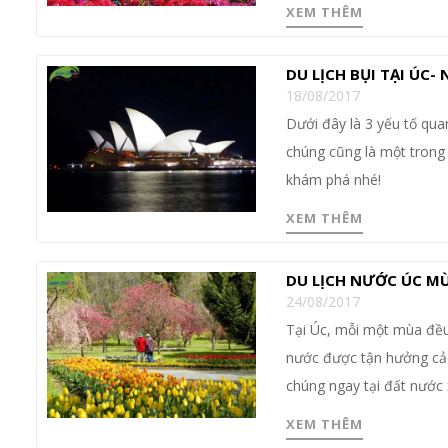
XEM THÊM
DU LỊCH BỤI TẠI ÚC
18/08/2017
Dưới đây là 3 yếu tố qua
chúng cũng là một trong
khám phá nhé!
XEM THÊM
DU LỊCH NƯỚC ÚC MÙ
24/08/2017
Tại Úc, mỗi một mùa đều
nước được tận hưởng cả 4
chúng ngay tại đất nước 
XEM THÊM