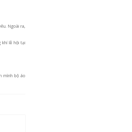
g yêu. Ngoài ra,
lễ hội tại
ên mình bộ áo