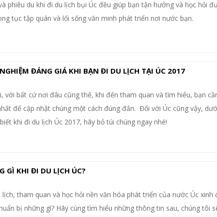
và phiêu du khi đi du lịch bụi Úc đều giúp bạn tận hưởng và học hỏi đ
ng tục tập quán và lối sống văn minh phát triển nơi nước bạn.
GHIỆM ĐÁNG GIÁ KHI BẠN ĐI DU LỊCH TẠI ÚC 2017
 với bất cứ nơi đâu cũng thế, khi đến tham quan và tìm hiểu, bạn cầ
hất để cập nhật chúng một cách đúng đắn. Đối với Úc cũng vậy, dưới
iết khi đi du lịch Úc 2017, hãy bỏ túi chúng ngay nhé!
GÌ KHI ĐI DU LỊCH ÚC?
 lịch, tham quan và học hỏi nền văn hóa phát triển của nước Úc xinh
chuẩn bị những gì? Hãy cùng tìm hiểu những thông tin sau, chúng tôi s