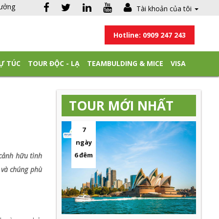
hưởng
Tài khoản của tôi
Hotline: 0909 247 243
Ự TÚC
TOUR ĐỘC - LẠ
TEAMBULDING & MICE
VISA
TOUR MỚI NHẤT
7
ngày
6 đêm
ảnh hữu tình
ch, và chúng phù