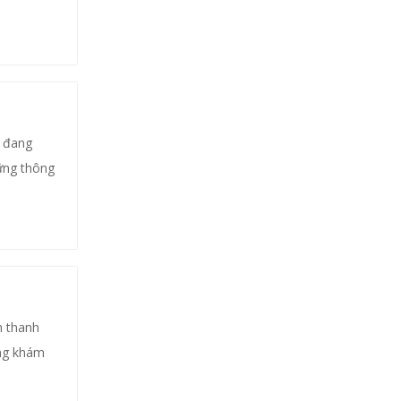
n đang
ững thông
h thanh
ùng khám