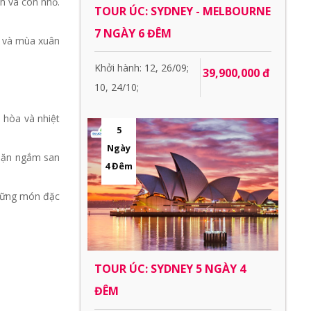
ình và con nhỏ.
TOUR ÚC: SYDNEY - MELBOURNE
7 NGÀY 6 ĐÊM
8) và mùa xuân
Khởi hành: 12, 26/09;
39,900,000 đ
10, 24/10;
n hòa và nhiệt
5
Ngày
lặn ngắm san
4 Đêm
hững món đặc
TOUR ÚC: SYDNEY 5 NGÀY 4
ĐÊM