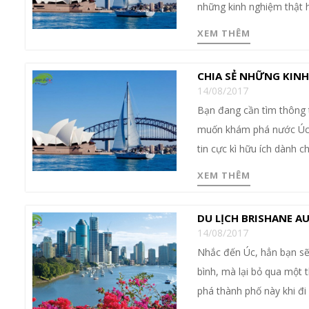
những kinh nghiệm thật hữ
XEM THÊM
CHIA SẺ NHỮNG KINH 
14/08/2017
Bạn đang cần tìm thông 
muốn khám phá nước Úc n
tin cực kì hữu ích dành c
XEM THÊM
DU LỊCH BRISHANE AU
14/08/2017
Nhắc đến Úc, hẳn bạn sẽ
bình, mà lại bỏ qua một 
phá thành phố này khi đi 