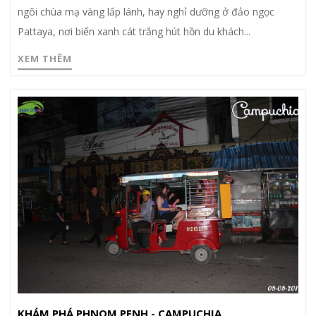
ngôi chùa mạ vàng lấp lánh, hay nghỉ dưỡng ở đảo ngọc
Pattaya, nơi biển xanh cát trắng hút hồn du khách...
XEM THÊM
KHÁM PHÁ PHNOM PENH - CAMPUCHIA