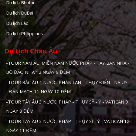
Du lịch Bhutan
Du lịch DuBai
Du lịch Lào
Du lịch Philippines
Du Lịch Châu Âu
-TOUR NAM ÂU: MIỀN NAM NƯỚC PHÁP - TÂY BAN NHA -
BỒ ĐÀO NHA 12 NGÀY 9 ĐÊM
-TOUR BẮC ÂU 4 NƯỚC: PHẦN LAN - THỤY ĐIỂN - NA UY
- ĐAN MẠCH 11 NGÀY 10 ĐÊM
-TOUR TÂY ÂU 3 NƯỚC: PHÁP - THỤY SỸ - Ý - VATICAN 9
NGÀY 8 ĐÊM
-TOUR TÂY ÂU 3 NƯỚC: PHÁP - THỤY SĨ - Ý - VATICAN 12
NGÀY 11 ĐÊM