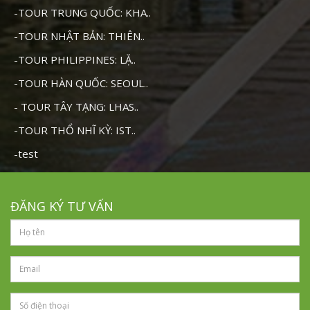
-TOUR TRUNG QUỐC: KHA..
-TOUR NHẬT BẢN: THIÊN..
-TOUR PHILIPPINES: LẶ..
-TOUR HÀN QUỐC: SEOUL..
- TOUR TÂY TẠNG: LHAS..
-TOUR THỔ NHĨ KỲ: IST..
-test
ĐĂNG KÝ TƯ VẤN