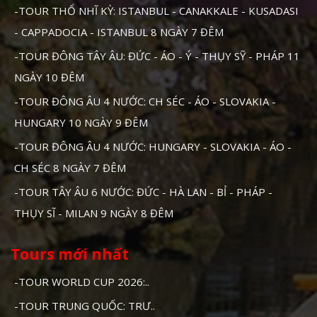
-TOUR THỔ NHĨ KỲ: ISTANBUL - CANAKKALE - KUSADASI
- CAPPADOCIA - ISTANBUL 8 NGÀY 7 ĐÊM
-TOUR ĐÔNG TÂY ÂU: ĐỨC - ÁO - Ý - THỤY SỸ - PHÁP 11
NGÀY 10 ĐÊM
-TOUR ĐÔNG ÂU 4 NƯỚC: CH SÉC - ÁO - SLOVAKIA -
HUNGARY 10 NGÀY 9 ĐÊM
-TOUR ĐÔNG ÂU 4 NƯỚC: HUNGARY - SLOVAKIA - ÁO -
CH SÉC 8 NGÀY 7 ĐÊM
-TOUR TÂY ÂU 6 NƯỚC: ĐỨC - HÀ LAN - BỈ - PHÁP -
THỤY SĨ - MILAN 9 NGÀY 8 ĐÊM
Tours mới nhất
-TOUR WORLD CUP 2026:..
-TOUR TRUNG QUỐC: TRƯ..