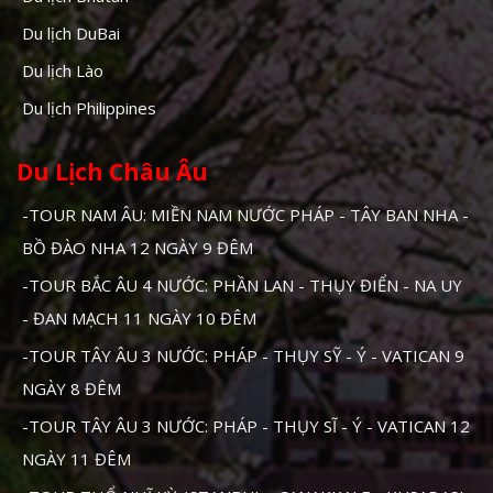
Du lịch DuBai
Du lịch Lào
Du lịch Philippines
Du Lịch Châu Âu
-TOUR NAM ÂU: MIỀN NAM NƯỚC PHÁP - TÂY BAN NHA -
BỒ ĐÀO NHA 12 NGÀY 9 ĐÊM
-TOUR BẮC ÂU 4 NƯỚC: PHẦN LAN - THỤY ĐIỂN - NA UY
- ĐAN MẠCH 11 NGÀY 10 ĐÊM
-TOUR TÂY ÂU 3 NƯỚC: PHÁP - THỤY SỸ - Ý - VATICAN 9
NGÀY 8 ĐÊM
-TOUR TÂY ÂU 3 NƯỚC: PHÁP - THỤY SĨ - Ý - VATICAN 12
NGÀY 11 ĐÊM