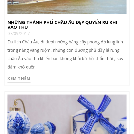
NHỮNG THÀNH PHỐ CHÂU ÂU ĐẸP QUYẾN RŨ KHI
VÀO THU
07/09/2017
Du lịch Châu Âu, đi dưới những hàng cây phong đỏ lung linh
trong nắng vàng ruộm, những con đường phủ đầy lá rụng,
châu Âu vào thu khiến bạn không khỏi bồi hồi thổn thức, say
đắm khó quên.
XEM THÊM