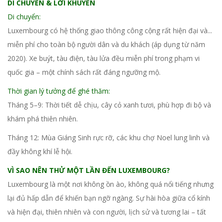
DI CHUYỂN & LỜI KHUYÊN
Di chuyển:
Luxembourg có hệ thống giao thông công cộng rất hiện đại và...
miễn phí cho toàn bộ người dân và du khách (áp dụng từ năm
2020). Xe buýt, tàu điện, tàu lửa đều miễn phí trong phạm vi
quốc gia – một chính sách rất đáng ngưỡng mộ.
Thời gian lý tưởng để ghé thăm:
Tháng 5–9: Thời tiết dễ chịu, cây cỏ xanh tươi, phù hợp đi bộ và
khám phá thiên nhiên.
Tháng 12: Mùa Giáng Sinh rực rỡ, các khu chợ Noel lung linh và
đầy không khí lễ hội.
VÌ SAO NÊN THỬ MỘT LẦN ĐẾN LUXEMBOURG?
Luxembourg là một nơi không ồn ào, không quá nổi tiếng nhưng
lại đủ hấp dẫn để khiến bạn ngỡ ngàng. Sự hài hòa giữa cổ kính
và hiện đại, thiên nhiên và con người, lịch sử và tương lai – tất