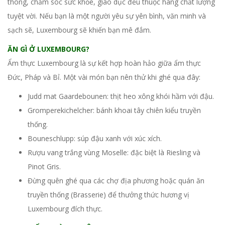
thông, chăm sóc sức khỏe, giáo dục đều thuộc hàng chất lượng
tuyệt vời. Nếu bạn là một người yêu sự yên bình, văn minh và
sạch sẽ, Luxembourg sẽ khiến bạn mê đắm.
ĂN GÌ Ở LUXEMBOURG?
Ẩm thực Luxembourg là sự kết hợp hoàn hảo giữa ẩm thực
Đức, Pháp và Bỉ. Một vài món bạn nên thử khi ghé qua đây:
Judd mat Gaardebounen: thịt heo xông khói hầm với đậu.
Gromperekichelcher: bánh khoai tây chiên kiểu truyền
thống.
Bouneschlupp: súp đậu xanh với xúc xích.
Rượu vang trắng vùng Moselle: đặc biệt là Riesling và
Pinot Gris.
Đừng quên ghé qua các chợ địa phương hoặc quán ăn
truyền thống (Brasserie) để thưởng thức hương vị
Luxembourg đích thực.