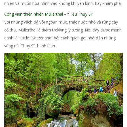
nhiên và muốn hòa mình vào không khí yên bình, hãy khám phá:
Công viên thiên nhiên Mullerthal – “Tiểu Thụy Sĩ”
Với những vách đá vôi ngoạn mục, thác nước nhỏ và rừng cây
cổ thụ, Mullerthal là điểm trekking lý tưởng. Nơi đây được mệnh
danh là “Little Switzerland” bởi cảnh quan gợi nhớ đến những
vùng núi Thụy Sĩ thanh bình.