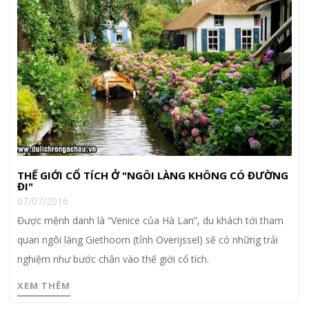
THẾ GIỚI CỔ TÍCH Ở "NGÔI LÀNG KHÔNG CÓ ĐƯỜNG
ĐI"
07/07/2016
Được mệnh danh là “Venice của Hà Lan”, du khách tới tham
quan ngôi làng Giethoorn (tỉnh Overijssel) sẽ có những trải
nghiệm như bước chân vào thế giới cổ tích.
XEM THÊM