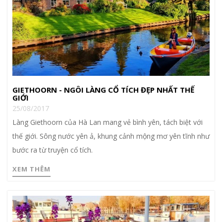
GIETHOORN - NGÔI LÀNG CỔ TÍCH ĐẸP NHẤT THẾ
GIỚI
25/08/2017
Làng Giethoorn của Hà Lan mang vẻ bình yên, tách biệt với
thế giới. Sông nước yên ả, khung cảnh mộng mơ yên tĩnh như
bước ra từ truyện cổ tích.
XEM THÊM