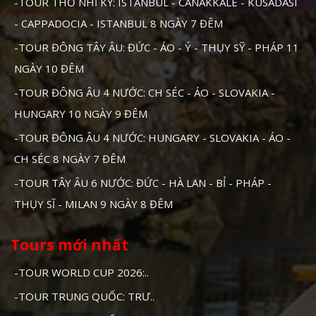
-TOUR THỔ NHĨ KỲ: ISTANBUL - CANAKKALE - KUSADASI
- CAPPADOCIA - ISTANBUL 8 NGÀY 7 ĐÊM
-TOUR ĐÔNG TÂY ÂU: ĐỨC - ÁO - Ý - THỤY SỸ - PHÁP 11
NGÀY 10 ĐÊM
-TOUR ĐÔNG ÂU 4 NƯỚC: CH SÉC - ÁO - SLOVAKIA -
HUNGARY 10 NGÀY 9 ĐÊM
-TOUR ĐÔNG ÂU 4 NƯỚC: HUNGARY - SLOVAKIA - ÁO -
CH SÉC 8 NGÀY 7 ĐÊM
-TOUR TÂY ÂU 6 NƯỚC: ĐỨC - HÀ LAN - BỈ - PHÁP -
THỤY SĨ - MILAN 9 NGÀY 8 ĐÊM
Tours mới nhất
-TOUR WORLD CUP 2026:..
-TOUR TRUNG QUỐC: TRƯ..