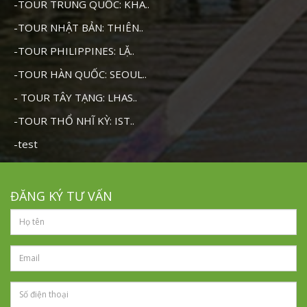
-TOUR TRUNG QUỐC: KHA..
-TOUR NHẬT BẢN: THIÊN..
-TOUR PHILIPPINES: LẶ..
-TOUR HÀN QUỐC: SEOUL..
- TOUR TÂY TẠNG: LHAS..
-TOUR THỔ NHĨ KỲ: IST..
-test
ĐĂNG KÝ TƯ VẤN