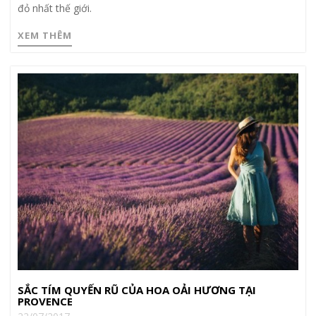
đỏ nhất thế giới.
XEM THÊM
SẮC TÍM QUYẾN RŨ CỦA HOA OẢI HƯƠNG TẠI
PROVENCE