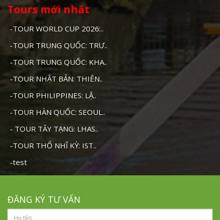
Tours mới nhất
-TOUR WORLD CUP 2026:..
-TOUR TRUNG QUỐC: TRƯ..
-TOUR TRUNG QUỐC: KHA..
-TOUR NHẬT BẢN: THIÊN..
-TOUR PHILIPPINES: LẶ..
-TOUR HÀN QUỐC: SEOUL..
- TOUR TÂY TẠNG: LHAS..
-TOUR THỔ NHĨ KỲ: IST..
-test
ĐĂNG KÝ TƯ VẤN