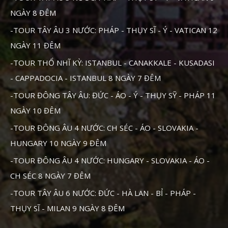
NGÀY 8 ĐÊM
-TOUR TÂY ÂU 3 NƯỚC: PHÁP - THỤY SĨ - Ý - VATICAN 12
NGÀY 11 ĐÊM
-TOUR THỔ NHĨ KỲ: ISTANBUL - CANAKKALE - KUSADASI
- CAPPADOCIA - ISTANBUL 8 NGÀY 7 ĐÊM
-TOUR ĐÔNG TÂY ÂU: ĐỨC - ÁO - Ý - THỤY SỸ - PHÁP 11
NGÀY 10 ĐÊM
-TOUR ĐÔNG ÂU 4 NƯỚC: CH SÉC - ÁO - SLOVAKIA -
HUNGARY 10 NGÀY 9 ĐÊM
-TOUR ĐÔNG ÂU 4 NƯỚC: HUNGARY - SLOVAKIA - ÁO -
CH SÉC 8 NGÀY 7 ĐÊM
-TOUR TÂY ÂU 6 NƯỚC: ĐỨC - HÀ LAN - BỈ - PHÁP -
THỤY SĨ - MILAN 9 NGÀY 8 ĐÊM