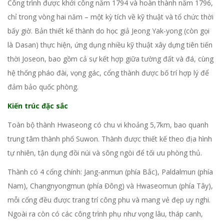
Công trình được khởi công năm 1794 và hoàn thành năm 1796,
chỉ trong vòng hai năm – một kỳ tích về kỹ thuật và tổ chức thời
bấy giờ. Bản thiết kế thành do học giả Jeong Yak-yong (còn gọi
là Dasan) thực hiện, ứng dụng nhiều kỹ thuật xây dựng tiên tiến
thời Joseon, bao gồm cả sự kết hợp giữa tường đất và đá, cùng
hệ thống pháo đài, vọng gác, cổng thành được bố trí hợp lý để
đảm bảo quốc phòng.
Kiến trúc đặc sắc
Toàn bộ thành Hwaseong có chu vi khoảng 5,7km, bao quanh
trung tâm thành phố Suwon. Thành được thiết kế theo địa hình
tự nhiên, tận dụng đồi núi và sông ngòi để tối ưu phòng thủ.
Thành có 4 cổng chính: Jang-anmun (phía Bắc), Paldalmun (phía
Nam), Changnyongmun (phía Đông) và Hwaseomun (phía Tây),
mỗi cổng đều được trang trí công phu và mang vẻ đẹp uy nghi.
Ngoài ra còn có các công trình phụ như vọng lâu, tháp canh,