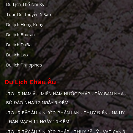
Du Lịch Thổ Nhĩ Kỳ
Tour Du Thuyền 5 Sao
Du lịch Hong Kong
Du lịch Bhutan
Du lịch DuBai
Du lịch Lào
Du lịch Philippines
Du Lịch Châu Âu
-TOUR NAM ÂU: MIỀN NAM NƯỚC PHÁP - TÂY BAN NHA -
BỒ ĐÀO NHA 12 NGÀY 9 ĐÊM
-TOUR BẮC ÂU 4 NƯỚC: PHẦN LAN - THỤY ĐIỂN - NA UY
- ĐAN MẠCH 11 NGÀY 10 ĐÊM
-TOUR TÂY ÂU 3 NƯỚC: PHÁP - THỤY SỸ - Ý - VATICAN 9