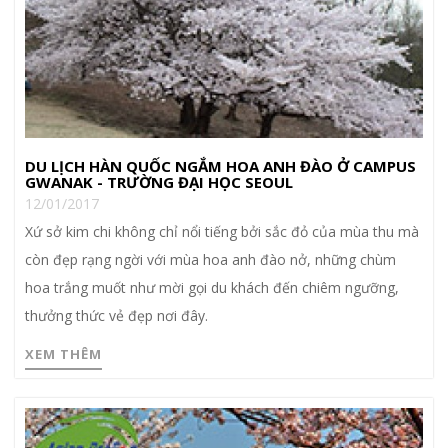
DU LỊCH HÀN QUỐC NGẮM HOA ANH ĐÀO Ở CAMPUS
GWANAK - TRƯỜNG ĐẠI HỌC SEOUL
12/01/2017
Xứ sở kim chi không chỉ nổi tiếng bởi sắc đỏ của mùa thu mà
còn đẹp rạng ngời với mùa hoa anh đào nở, những chùm
hoa trắng muốt như mời gọi du khách đến chiêm ngưỡng,
thưởng thức vẻ đẹp nơi đây.
XEM THÊM