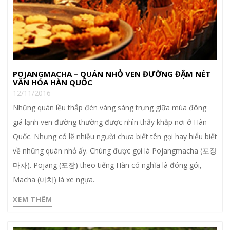
POJANGMACHA – QUÁN NHỎ VEN ĐƯỜNG ĐẬM NÉT
VĂN HÓA HÀN QUỐC
12/11/2016
Những quán lều thắp đèn vàng sáng trưng giữa mùa đông
giá lạnh ven đường thường được nhìn thấy khắp nơi ở Hàn
Quốc. Nhưng có lẽ nhiều người chưa biết tên gọi hay hiểu biết
về những quán nhỏ ấy. Chúng được gọi là Pojangmacha (포장
마차). Pojang (포장) theo tiếng Hàn có nghĩa là đóng gói,
Macha (마차) là xe ngựa.
XEM THÊM