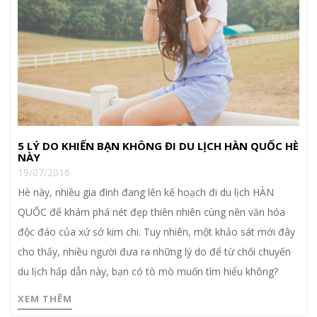
5 LÝ DO KHIẾN BẠN KHÔNG ĐI DU LỊCH HÀN QUỐC HÈ
NÀY
19/07/2016
Hè này, nhiều gia đình đang lên kế hoạch đi du lịch HÀN
QUỐC để khám phá nét đẹp thiên nhiên cùng nền văn hóa
độc đáo của xứ sở kim chi. Tuy nhiên, một khảo sát mới đây
cho thấy, nhiều người đưa ra những lý do để từ chối chuyến
du lịch hấp dẫn này, bạn có tò mò muốn tìm hiểu không?
XEM THÊM