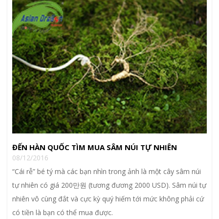
ĐẾN HÀN QUỐC TÌM MUA SÂM NÚI TỰ NHIÊN
08/12/2016
“Cái rễ” bé tý mà các bạn nhìn trong ảnh là một cây sâm núi
tự nhiên có giá 200만원 (tương đương 2000 USD). Sâm núi tự
nhiên vô cùng đắt và cực kỳ quý hiếm tới mức không phải cứ
có tiền là bạn có thể mua được.