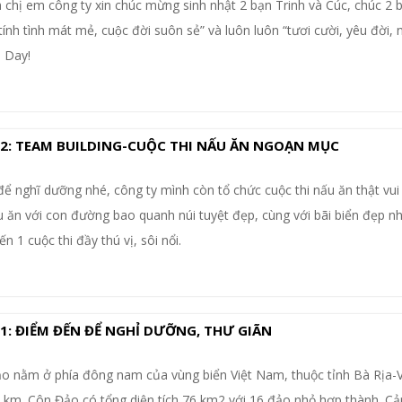
 chị em công ty xin chúc mừng sinh nhật 2 bạn Trinh và Cúc, chúc 2 b
tính tình mát mẻ, cuộc đời suôn sẻ” và luôn luôn “tươi cười, yêu đời, n
h Day!
 2: TEAM BUILDING-CUỘC THI NẤU ĂN NGOẠN MỤC
 nghĩ dưỡng nhé, công ty mình còn tổ chức cuộc thi nấu ăn thật vui
u ăn với con đường bao quanh núi tuyệt đẹp, cùng với bãi biển đẹp n
 1 cuộc thi đầy thú vị, sôi nổi.
 1: ĐIỂM ĐẾN ĐỂ NGHỈ DƯỠNG, THƯ GIÃN
o nằm ở phía đông nam của vùng biển Việt Nam, thuộc tỉnh Bà Rịa-
 km. Côn Đảo có tổng diện tích 76 km2 với 16 đảo nhỏ hợp thành. C