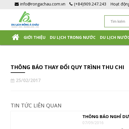
info@rongachau.com.vn
(+84)909.247.243
Hoạt độn
GIỚI THIỆU
DU LỊCH TRONG NƯỚC
DU LỊCH NƯỚ
DU LỊCH NHẬT BẢN TỰ TÚC
THÔNG BÁO THAY ĐỔI QUY TRÌNH THU CHI
25/02/2017
TIN TỨC LIÊN QUAN
THÔNG BÁO NGHỈ DƯ
07/09/2016