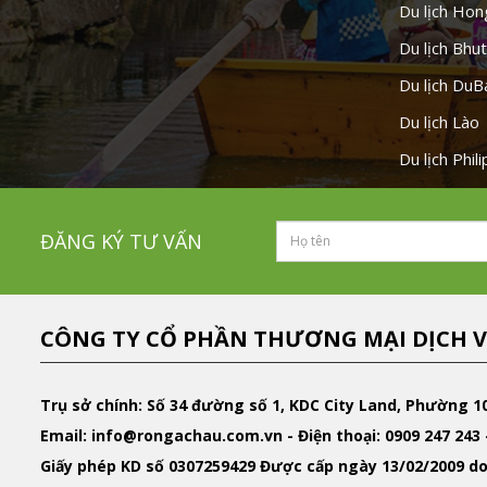
Du lịch Ho
Du lịch Bhu
Du lịch DuB
Du lịch Lào
Du lịch Phil
ĐĂNG KÝ TƯ VẤN
CÔNG TY CỔ PHẦN THƯƠNG MẠI DỊCH V
Trụ sở chính: Số 34 đường số 1, KDC City Land, Phường 1
Email
: info@rongachau.com.vn -
Điện thoại:
0909 247 243 
Giấy phép KD
số 0307259429 Được cấp ngày 13/02/2009 do