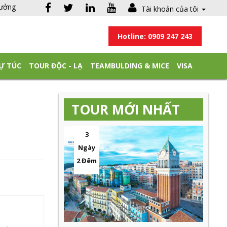
hưởng
Tài khoản của tôi
Hotline: 0909 247 243
Ự TÚC
TOUR ĐỘC - LẠ
TEAMBULDING & MICE
VISA
TOUR MỚI NHẤT
3
Ngày
2 Đêm