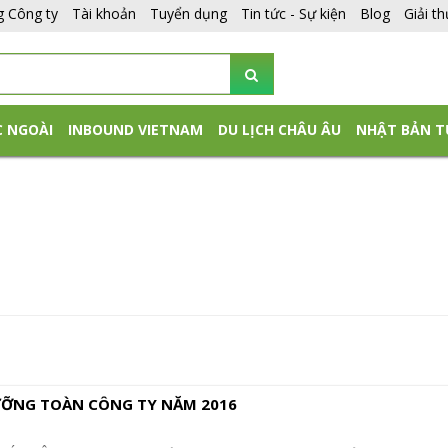
g Công ty
Tài khoản
Tuyển dụng
Tin tức - Sự kiện
Blog
Giải t
C NGOÀI
INBOUND VIETNAM
DU LỊCH CHÂU ÂU
NHẬT BẢN T
ỠNG TOÀN CÔNG TY NĂM 2016