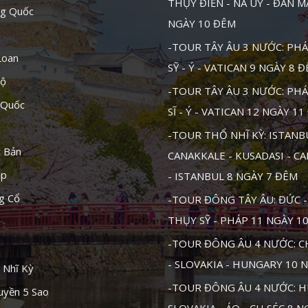
THỤY ĐIỂN - NA UY - ĐAN 
ng Quốc
NGÀY 10 ĐÊM
-TOUR TÂY ÂU 3 NƯỚC: PHÁ
Loan
SỸ - Ý - VATICAN 9 NGÀY 8 
Độ
-TOUR TÂY ÂU 3 NƯỚC: PHÁ
 Quốc
SĨ - Ý - VATICAN 12 NGÀY 1
-TOUR THỔ NHĨ KỲ: ISTANB
t Bản
CANAKKALE - KUSADASI - C
ập
- ISTANBUL 8 NGÀY 7 ĐÊM
g Cổ
-TOUR ĐÔNG TÂY ÂU: ĐỨC - 
THỤY SỸ - PHÁP 11 NGÀY 1
-TOUR ĐÔNG ÂU 4 NƯỚC: CH
- SLOVAKIA - HUNGARY 10 
 Nhĩ Kỳ
-TOUR ĐÔNG ÂU 4 NƯỚC: H
uyền 5 Sao