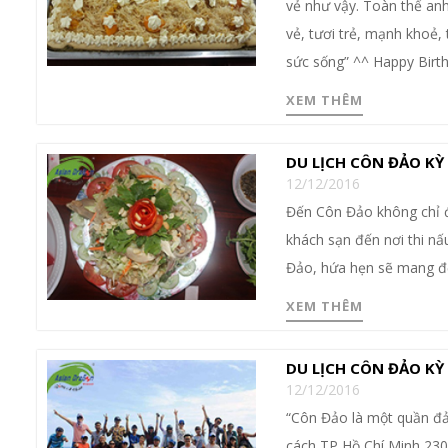
vẻ như vậy. Toàn thể anh
vẻ, tươi trẻ, mạnh khoẻ, 
sức sống” ^^ Happy Birt
XEM THÊM
DU LỊCH CÔN ĐẢO KỲ
12/12/2016
Đến Côn Đảo không chỉ để
khách sạn đến nơi thi nấ
Đảo, hứa hẹn sẽ mang đến
XEM THÊM
DU LỊCH CÔN ĐẢO KỲ
12/12/2016
“Côn Đảo là một quần đả
cách TP Hồ Chí Minh 230