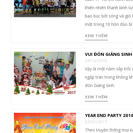
thiên nhiên thanh bình t
bao bọc bởi sóng và gió b
một trong 10 hòn đảo bí 
XEM THÊM
VUI ĐÓN GIÁNG SINH
24/12/2016
Vậy là một năm sắp trôi 
ngập tràn trong không kh
đón Giáng Sinh.
XEM THÊM
YEAR END PARTY 2016
02/01/2017
Theo truyền thống mọi nă