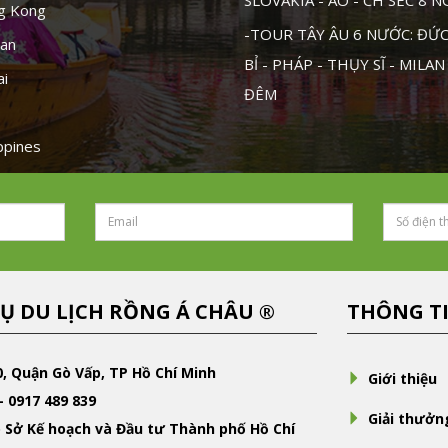
SLOVAKIA - ÁO - CH SÉC 8 
ng Kong
-TOUR TÂY ÂU 6 NƯỚC: ĐỨC 
tan
BỈ - PHÁP - THỤY SĨ - MILAN
ai
ĐÊM
ippines
Ụ DU LỊCH RỒNG Á CHÂU ®
THÔNG T
0, Quận Gò Vấp, TP Hồ Chí Minh
Giới thiệu
- 0917 489 839
Giải thưởn
 Sở Kế hoạch và Đầu tư Thành phố Hồ Chí