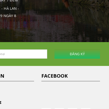
NGÀY 7 ĐÊM
- HÀ LAN -
 9 NGÀY 8
ĐĂNG KÝ
IN
FACEBOOK
g