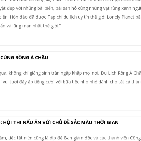
uyệt đẹp với những bãi biển, bãi san hô cùng những vạt rừng xanh ng
iển. Hòn đảo đã được Tạp chí du lịch uy tín thế giới Lonely Planet bầ
ẩn và lãng mạn nhất thế giới.”
 CÙNG RỒNG Á CHÂU
qua, không khí giáng sinh tràn ngập khắp mọi nơi, Du Lịch Rồng Á Ch
í vui tươi đầy ấp tiếng cười với bữa tiệc nho nhỏ dành cho tất cả thà
: HỘI THI NẤU ĂN VỚI CHỦ ĐỀ SẮC MÀU THỜI GIAN
m, tiệc tất niên cũng là dịp để Ban giám đốc và các thành viên Công 