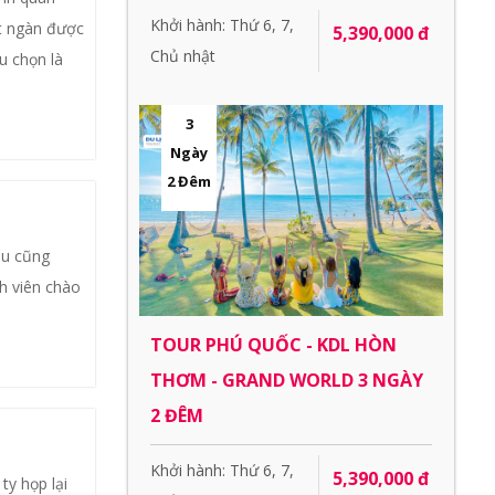
Khởi hành: Thứ 6, 7,
út ngàn được
5,390,000 đ
Chủ nhật
u chọn là
3
Ngày
2 Đêm
âu cũng
nh viên chào
TOUR PHÚ QUỐC - KDL HÒN
THƠM - GRAND WORLD 3 NGÀY
2 ĐÊM
Khởi hành: Thứ 6, 7,
5,390,000 đ
ty họp lại