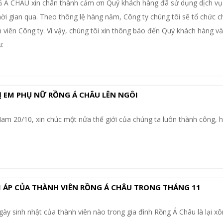
Á CHÂU xin chân thành cảm ơn Quý khách hàng đã sử dụng dịch vụ
thời gian qua. Theo thông lệ hàng năm, Công ty chúng tôi sẽ tổ chức c
 viên Công ty. Vì vậy, chúng tôi xin thông báo đến Quý khách hàng và 
:
HỊ EM PHỤ NỮ RỒNG Á CHÂU LÊN NGÔI
am 20/10, xin chúc một nửa thế giới của chúng ta luôn thành công, 
M ÁP CỦA THÀNH VIÊN RỒNG Á CHÂU TRONG THÁNG 11
gày sinh nhật của thành viên nào trong gia đình Rồng Á Châu là lại xô