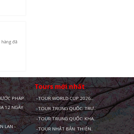
h hàng đã
Tours mới nhất
 NƯỚC PHÁP
-TOUR WORLD CUP 2026:..
HA 12 NGÀY
-TOUR TRUNG QUỐC: TRƯ..
-TOUR TRUNG QUỐC: KHA..
N LAN -
-TOUR NHẬT BẢN: THIÊN..