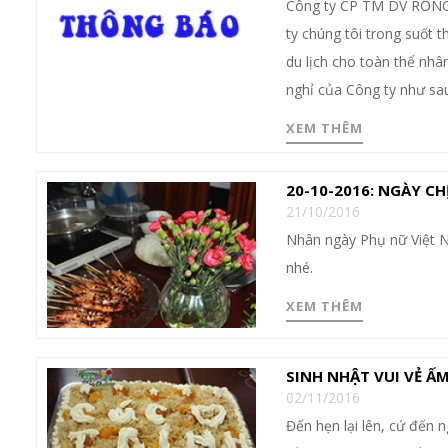
Công ty CP TM DV RỒNG 
ty chúng tôi trong suốt 
du lịch cho toàn thể nhân
nghỉ của Công ty như sau
XEM THÊM
20-10-2016: NGÀY C
21/10/2016
Nhân ngày Phụ nữ Việt N
nhé.
XEM THÊM
SINH NHẬT VUI VẺ Ấ
02/11/2016
Đến hẹn lại lên, cứ đến n