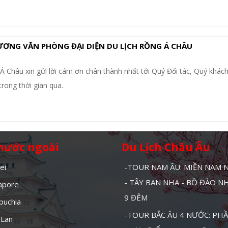
ƠNG VĂN PHÒNG ĐẠI DIỆN DU LỊCH RỒNG Á CHÂU
Châu xin gửi lời cám ơn chân thành nhất tới Quý Đối tác, Quý khác
rong thời gian qua.
 nước ngoài
Du Lịch Châu Âu
ei
-TOUR NAM ÂU: MIỀN NAM
- TÂY BAN NHA - BỒ ĐÀO N
gapore
9 ĐÊM
puchia
-TOUR BẮC ÂU 4 NƯỚC: PHẦ
 Lan