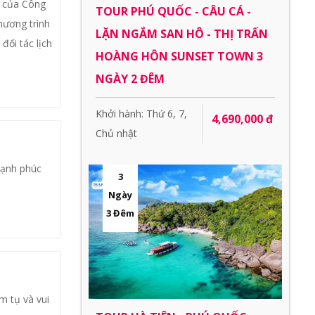
 của Công
TOUR PHÚ QUỐC - CÂU CÁ -
hương trình
LẶN NGẮM SAN HÔ - THỊ TRẤN
đối tác lịch
HOÀNG HÔN SUNSET TOWN 3
NGÀY 2 ĐÊM
Khởi hành: Thứ 6, 7,
4,690,000 đ
Chủ nhật
hạnh phúc
3
Ngày
3 Đêm
m tụ và vui