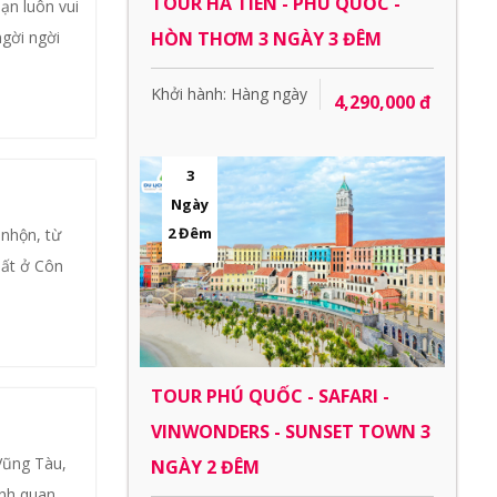
TOUR HÀ TIÊN - PHÚ QUỐC -
ạn luôn vui
HÒN THƠM 3 NGÀY 3 ĐÊM
gời ngời
Khởi hành: Hàng ngày
4,290,000 đ
3
Ngày
2 Đêm
 nhộn, từ
hất ở Côn
TOUR PHÚ QUỐC - SAFARI -
VINWONDERS - SUNSET TOWN 3
Vũng Tàu,
NGÀY 2 ĐÊM
ảnh quan