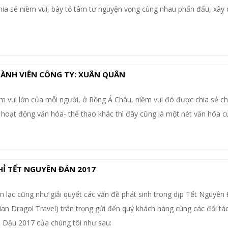
chia sẻ niềm vui, bày tỏ tâm tư nguyện vọng cùng nhau phấn đấu, xâ
.
ÀNH VIÊN CÔNG TY: XUÂN QUÂN
ềm vui lớn của mỗi người, ở Rồng Á Châu, niềm vui đó được chia sẻ ch
 hoạt động văn hóa- thể thao khác thì đây cũng là một nét văn hóa c
Ỉ TẾT NGUYÊN ĐÁN 2017
iên lạc cũng như giải quyết các vấn đề phát sinh trong dịp Tết Nguyên
an Dragol Travel) trân trọng gửi đến quý khách hàng cùng các đối tác 
 Dậu 2017 của chúng tôi như sau: