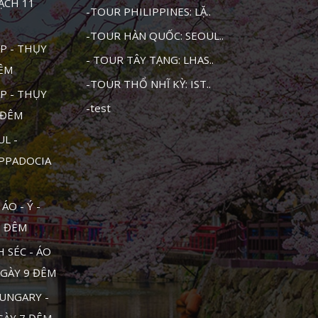
MẠCH 11
-TOUR PHILIPPINES: LẶ..
-TOUR HÀN QUỐC: SEOUL..
P - THỤY
- TOUR TÂY TẠNG: LHAS..
ĐÊM
-TOUR THỔ NHĨ KỲ: IST..
P - THỤY
-test
1 ĐÊM
UL -
APPADOCIA
ÁO - Ý -
0 ĐÊM
 SÉC - ÁO
NGÀY 9 ĐÊM
UNGARY -