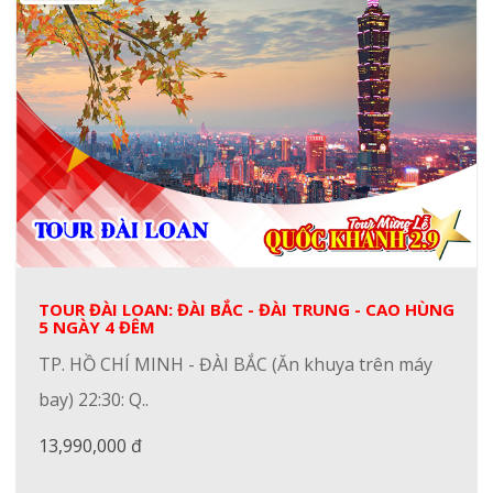
TOUR ĐÀI LOAN: ĐÀI BẮC - ĐÀI TRUNG - CAO HÙNG
5 NGÀY 4 ĐÊM
TP. HỒ CHÍ MINH - ĐÀI BẮC (Ăn khuya trên máy
bay) 22:30: Q..
13,990,000 đ