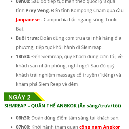
09h00:
Sau đó tiếp tục men theo quốc lộ 8 qua
tỉnh
Prey Veng
. Đến tỉnh Kompong Cham qua cầu
Janpanese
- Campuchia bắc ngang sông Tonle
Bat.
Buổi trưa:
Đoàn dùng cơm trưa tại nhà hàng địa
phương, tiếp tục khởi hành đi Siemreap.
18h30:
Đến Siemreap, quý khách dùng cơm tối, về
khách sạn nhận phòng, nghỉ ngơi. Sau đó quý
khách trải nghiệm massage cổ truyền (1tiếng) và
khám phá Siem Reap về đêm.
SIEMREAP – QUẦN THỂ ANGKOK (Ăn sáng/trưa/tối)
06h30:
Đoàn dùng điểm tâm sáng tại khách sạn.
07h00:
Khởi hành tham quan
cổng nam Angkor