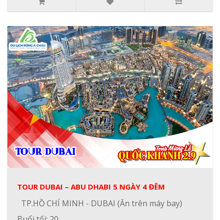
TOUR DUBAI – ABU DHABI 5 NGÀY 4 ĐÊM
TP.HỒ CHÍ MINH - DUBAI (Ăn trên máy bay)
Buổi tối: 20..