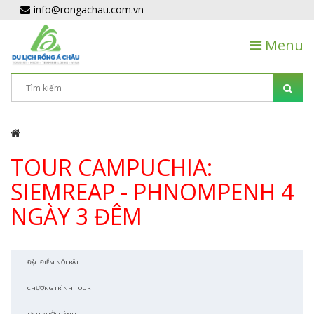
info@rongachau.com.vn
Menu
TOUR CAMPUCHIA:
SIEMREAP - PHNOMPENH 4
NGÀY 3 ĐÊM
ĐẶC ĐIỂM NỔI BẬT
CHƯƠNG TRÌNH TOUR
LỊCH KHỞI HÀNH