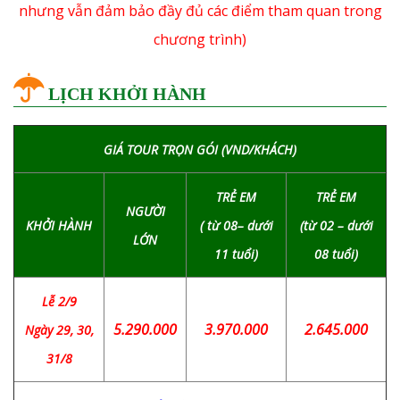
nhưng vẫn đảm bảo đầy đủ các điểm tham quan trong
chương trình)
LỊCH KHỞI HÀNH
GIÁ TOUR TRỌN GÓI (VND/KHÁCH)
TRẺ EM
TRẺ EM
NGƯỜI
KHỞI HÀNH
( từ 08– dưới
(từ 02 – dưới
LỚN
11 tuổi)
08 tuổi)
Lễ 2/9
5.290.000
3.970.000
2.645.000
Ngày 29, 30,
31/8