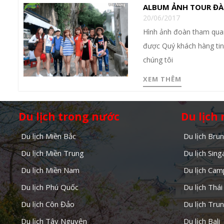
ALBUM ẢNH TOUR ĐÀ
20/06/2017
Hình ảnh đoàn tham quan
được Quý khách hàng tin 
chúng tôi
XEM THÊM
Du lịch trong nước
Du lịch
Du lịch Miền Bắc
Du lịch Brun
Du lịch Miền Trung
Du lịch Sin
Du lịch Miền Nam
Du lịch Cam
Du lịch Phú Quốc
Du lịch Thái
Du lịch Côn Đảo
Du lịch Tru
Du lịch Tây Nguyên
Du lịch Bali