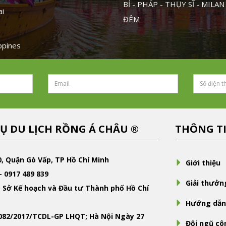
BỈ - PHÁP - THỤY SĨ - MILAN
ai
ĐÊM
ippines
Ụ DU LỊCH RỒNG Á CHÂU ®
THÔNG T
0, Quận Gò Vấp, TP Hồ Chí Minh
Giới thiệu
- 0917 489 839
Giải thưởn
 Sở Kế hoạch và Đầu tư Thành phố Hồ Chí
Hướng dẫn
-082/2017/TCDL-GP LHQT; Hà Nội Ngày 27
Đội ngũ cô