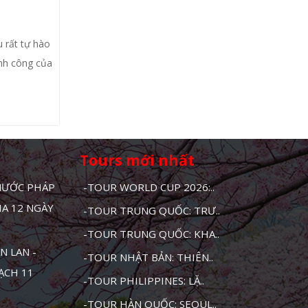
 rất tự hào
ành công của
Tours mới nhất
 NƯỚC PHÁP
-TOUR WORLD CUP 2026:..
HA 12 NGÀY
-TOUR TRUNG QUỐC: TRƯ..
-TOUR TRUNG QUỐC: KHA..
N LAN -
-TOUR NHẬT BẢN: THIÊN..
MẠCH 11
-TOUR PHILIPPINES: LẶ..
-TOUR HÀN QUỐC: SEOUL..