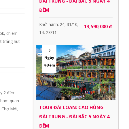
ĐÀI TRUNG - ĐÀI BẮC 5 NGÀY 4
ĐÊM
Khởi hành: 24, 31/10;
13,590,000 đ
14, 28/11;
ok, chiêm
t trắng hút
5
Ngày
4 Đêm
ày 2 đêm
 tham quan
TOUR ĐÀI LOAN: CAO HÙNG -
 Chợ Mới,
ĐÀI TRUNG - ĐÀI BẮC 5 NGÀY 4
ĐÊM