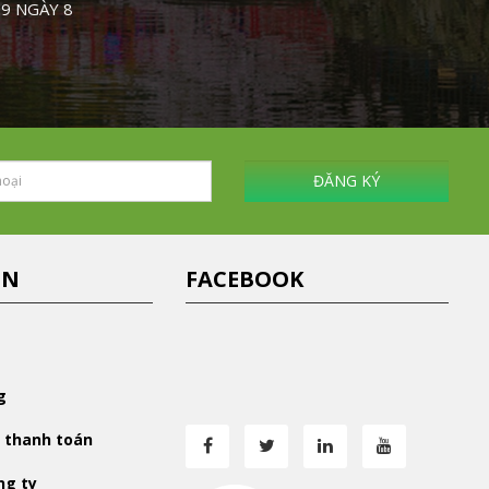
 9 NGÀY 8
ĐĂNG KÝ
IN
FACEBOOK
g
 thanh toán
ng ty