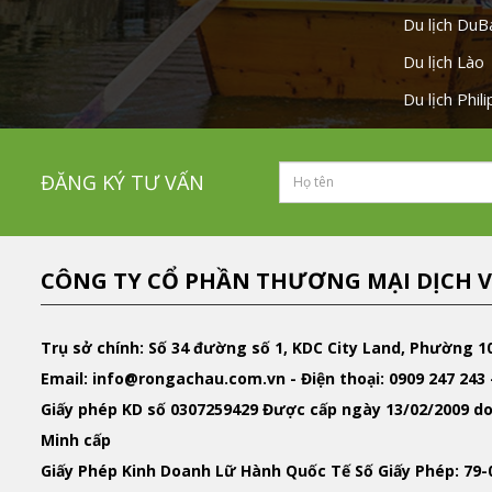
Du lịch DuB
Du lịch Lào
Du lịch Phil
ĐĂNG KÝ TƯ VẤN
CÔNG TY CỔ PHẦN THƯƠNG MẠI DỊCH V
Trụ sở chính: Số 34 đường số 1, KDC City Land, Phường 1
Email
: info@rongachau.com.vn -
Điện thoại:
0909 247 243 
Giấy phép KD
số 0307259429 Được cấp ngày 13/02/2009 do
Minh cấp
Giấy Phép Kinh Doanh Lữ Hành Quốc Tế
Số Giấy Phép: 79