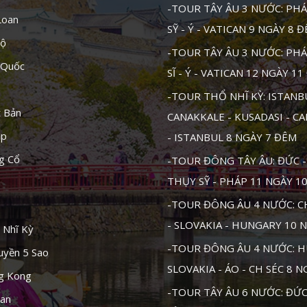
-TOUR TÂY ÂU 3 NƯỚC: PHÁ
Loan
SỸ - Ý - VATICAN 9 NGÀY 8 
Độ
-TOUR TÂY ÂU 3 NƯỚC: PHÁ
 Quốc
SĨ - Ý - VATICAN 12 NGÀY 1
-TOUR THỔ NHĨ KỲ: ISTANB
t Bản
CANAKKALE - KUSADASI - C
ập
- ISTANBUL 8 NGÀY 7 ĐÊM
g Cổ
-TOUR ĐÔNG TÂY ÂU: ĐỨC - 
THỤY SỸ - PHÁP 11 NGÀY 1
-TOUR ĐÔNG ÂU 4 NƯỚC: CH
- SLOVAKIA - HUNGARY 10 
 Nhĩ Kỳ
-TOUR ĐÔNG ÂU 4 NƯỚC: H
uyền 5 Sao
SLOVAKIA - ÁO - CH SÉC 8 
ng Kong
-TOUR TÂY ÂU 6 NƯỚC: ĐỨC 
tan