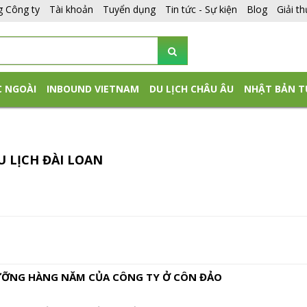
g Công ty
Tài khoản
Tuyển dụng
Tin tức - Sự kiện
Blog
Giải t
C NGOÀI
INBOUND VIETNAM
DU LỊCH CHÂU ÂU
NHẬT BẢN T
U LỊCH ĐÀI LOAN
ỠNG HÀNG NĂM CỦA CÔNG TY Ở CÔN ĐẢO