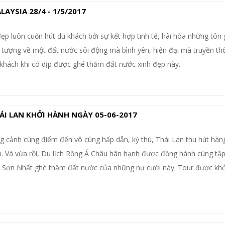
YSIA 28/4 - 1/5/2017
ẹp luôn cuốn hút du khách bởi sự kết hợp tinh tế, hài hòa những tôn 
 tượng về một đất nước sôi động mà bình yên, hiện đại mà truyền th
 khách khi có dịp được ghé thăm đất nước xinh đẹp này.
I LAN KHỞI HÀNH NGÀY 05-06-2017
 cảnh cùng điểm đến vô cùng hấp dẫn, kỳ thú, Thái Lan thu hút hàng
 Và vừa rồi, Du lịch Rồng Á Châu hân hạnh được đồng hành cùng tập
n Sơn Nhất ghé thăm đất nước của những nụ cười này. Tour được kh