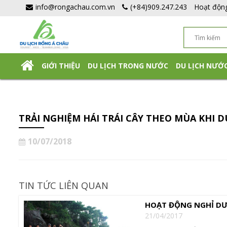
info@rongachau.com.vn
(+84)909.247.243
Hoạt độn
GIỚI THIỆU
DU LỊCH TRONG NƯỚC
DU LỊCH NƯỚ
DU LỊCH NHẬT BẢN TỰ TÚC
TRẢI NGHIỆM HÁI TRÁI CÂY THEO MÙA KHI D
10/07/2018
TIN TỨC LIÊN QUAN
HOẠT ĐỘNG NGHỈ DƯ
21/04/2017