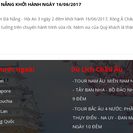
 NẴNG KHỞI HÀNH NGÀY 16/06/2017
 Đà Nẵng - Hội An 3 ngày 2 đêm khởi hành 16/06/2017, Rồng Á Châu
tưởng trên chuyến hành trình vừa rồi. Niềm vui của Quý khách là th
 nước ngoài
Du Lịch Châu Âu
ei
-TOUR NAM ÂU: MIỀN NAM
- TÂY BAN NHA - BỒ ĐÀO N
gapore
9 ĐÊM
puchia
-TOUR BẮC ÂU 4 NƯỚC: PHẦ
 Lan
THỤY ĐIỂN - NA UY - ĐAN 
ng Quốc
NGÀY 10 ĐÊM