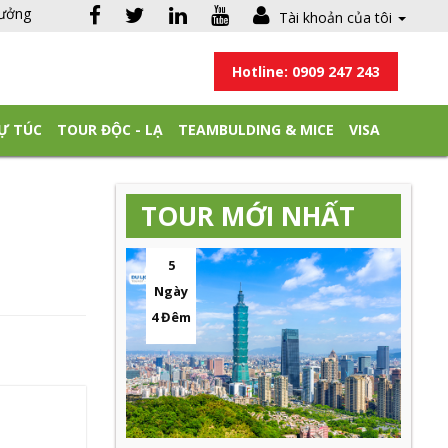
hưởng
Tài khoản của tôi
Hotline: 0909 247 243
Ự TÚC
TOUR ĐỘC - LẠ
TEAMBULDING & MICE
VISA
TOUR MỚI NHẤT
5
Ngày
4 Đêm