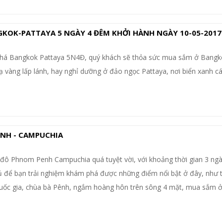
GKOK-PATTAYA 5 NGÀY 4 ĐÊM KHỞI HÀNH NGÀY 10-05-2017
 phá Bangkok Pattaya 5N4Đ, quý khách sẽ thỏa sức mua sắm ở Bangk
vàng lấp lánh, hay nghỉ dưỡng ở đảo ngọc Pattaya, nơi biển xanh cá
NH - CAMPUCHIA
đô Phnom Penh Campuchia quá tuyệt vời, với khoảng thời gian 3 ng
 để bạn trải nghiệm khám phá được những điểm nổi bật ở đây, như
uốc gia, chùa bà Pênh, ngắm hoàng hôn trên sông 4 mặt, mua sắm ở