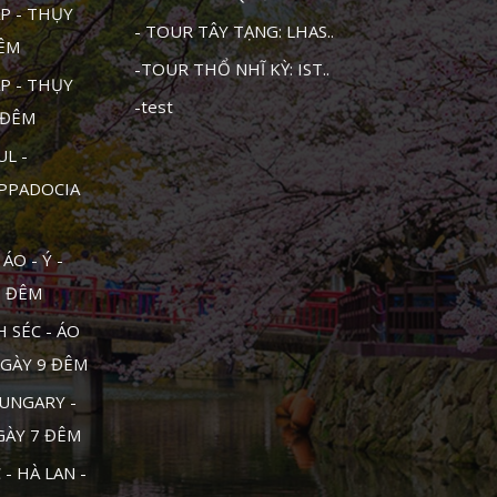
P - THỤY
- TOUR TÂY TẠNG: LHAS..
ĐÊM
-TOUR THỔ NHĨ KỲ: IST..
P - THỤY
-test
1 ĐÊM
UL -
APPADOCIA
ÁO - Ý -
0 ĐÊM
 SÉC - ÁO
NGÀY 9 ĐÊM
UNGARY -
NGÀY 7 ĐÊM
- HÀ LAN -