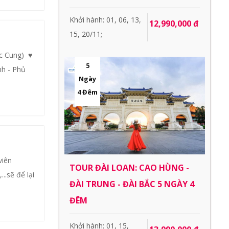
Khởi hành: 01, 06, 13,
12,990,000 đ
15, 20/11;
c Cung) ♥
5
nh - Phủ
Ngày
4 Đêm
viên
TOUR ĐÀI LOAN: CAO HÙNG -
..sẽ để lại
ĐÀI TRUNG - ĐÀI BẮC 5 NGÀY 4
ĐÊM
Khởi hành: 01, 15,