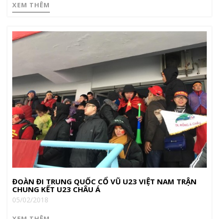
XEM THÊM
ĐOÀN ĐI TRUNG QUỐC CỔ VŨ U23 VIỆT NAM TRẬN
CHUNG KẾT U23 CHÂU Á
05/02/2018
XEM THÊM