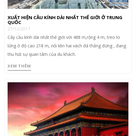
XUẤT HIỆN CẦU KÍNH DÀI NHẤT THẾ GIỚI Ở TRUNG
QUỐC
27/12/2017
Cây cầu kính dài nhất thế giới với 488 m,rộng 4 m, treo lơ
lửng ở độ cao 218 m, nối liền hai vách đá thẳng đứng , đang
thu hút sự quan tâm của du khách.
XEM THÊM