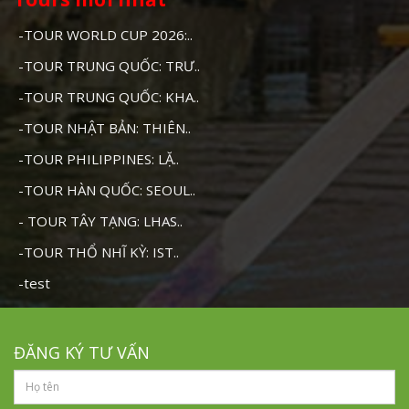
-TOUR WORLD CUP 2026:..
-TOUR TRUNG QUỐC: TRƯ..
-TOUR TRUNG QUỐC: KHA..
-TOUR NHẬT BẢN: THIÊN..
-TOUR PHILIPPINES: LẶ..
-TOUR HÀN QUỐC: SEOUL..
- TOUR TÂY TẠNG: LHAS..
-TOUR THỔ NHĨ KỲ: IST..
-test
ĐĂNG KÝ TƯ VẤN