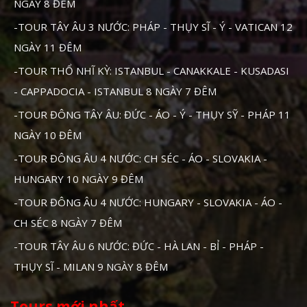
NGÀY 8 ĐÊM
-TOUR TÂY ÂU 3 NƯỚC: PHÁP - THỤY SĨ - Ý - VATICAN 12
NGÀY 11 ĐÊM
-TOUR THỔ NHĨ KỲ: ISTANBUL - CANAKKALE - KUSADASI
- CAPPADOCIA - ISTANBUL 8 NGÀY 7 ĐÊM
-TOUR ĐÔNG TÂY ÂU: ĐỨC - ÁO - Ý - THỤY SỸ - PHÁP 11
NGÀY 10 ĐÊM
-TOUR ĐÔNG ÂU 4 NƯỚC: CH SÉC - ÁO - SLOVAKIA -
HUNGARY 10 NGÀY 9 ĐÊM
-TOUR ĐÔNG ÂU 4 NƯỚC: HUNGARY - SLOVAKIA - ÁO -
CH SÉC 8 NGÀY 7 ĐÊM
-TOUR TÂY ÂU 6 NƯỚC: ĐỨC - HÀ LAN - BỈ - PHÁP -
THỤY SĨ - MILAN 9 NGÀY 8 ĐÊM
Tours mới nhất