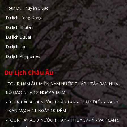
Tour Du Thuyền 5 Sao
Du lịch Hong Kong
Du lịch Bhutan
Du lịch DuBai
Du lịch Lào
Du lịch Philippines
Du Lịch Châu Âu
-TOUR NAM ÂU: MIỀN NAM NƯỚC PHÁP - TÂY BAN NHA -
BỒ ĐÀO NHA 12 NGÀY 9 ĐÊM
-TOUR BẮC ÂU 4 NƯỚC: PHẦN LAN - THỤY ĐIỂN - NA UY
- ĐAN MẠCH 11 NGÀY 10 ĐÊM
-TOUR TÂY ÂU 3 NƯỚC: PHÁP - THỤY SỸ - Ý - VATICAN 9