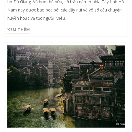
bờ Đà Giang. Và hơn thế nữa, cổ trấn nằm ở phía Tây tỉnh Hồ
Nam nay được bao bọc bởi các dãy núi và vô số câu chuyện
huyền hoặc về tộc người Miêu.
XEM THÊM