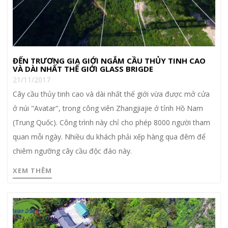
ĐẾN TRƯƠNG GIA GIỚI NGẮM CẦU THỦY TINH CAO
VÀ DÀI NHẤT THẾ GIỚI GLASS BRIGDE
21/11/2017
Cây cầu thủy tinh cao và dài nhất thế giới vừa được mở cửa
ở núi "Avatar", trong công viên Zhangjiajie ở tỉnh Hồ Nam
(Trung Quốc). Công trình này chỉ cho phép 8000 người tham
quan mỗi ngày. Nhiều du khách phải xếp hàng qua đêm để
chiêm ngưỡng cây cầu độc đáo này.
XEM THÊM