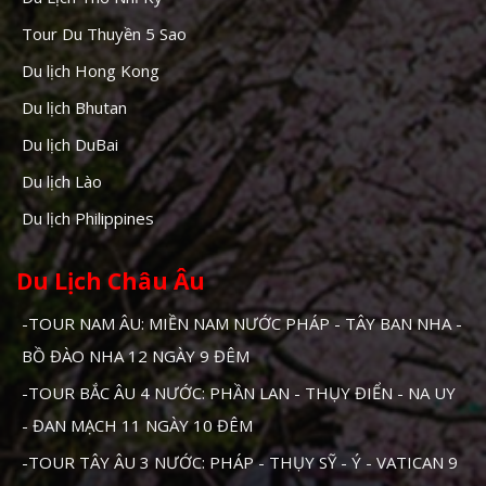
Tour Du Thuyền 5 Sao
Du lịch Hong Kong
Du lịch Bhutan
Du lịch DuBai
Du lịch Lào
Du lịch Philippines
Du Lịch Châu Âu
-TOUR NAM ÂU: MIỀN NAM NƯỚC PHÁP - TÂY BAN NHA -
BỒ ĐÀO NHA 12 NGÀY 9 ĐÊM
-TOUR BẮC ÂU 4 NƯỚC: PHẦN LAN - THỤY ĐIỂN - NA UY
- ĐAN MẠCH 11 NGÀY 10 ĐÊM
-TOUR TÂY ÂU 3 NƯỚC: PHÁP - THỤY SỸ - Ý - VATICAN 9