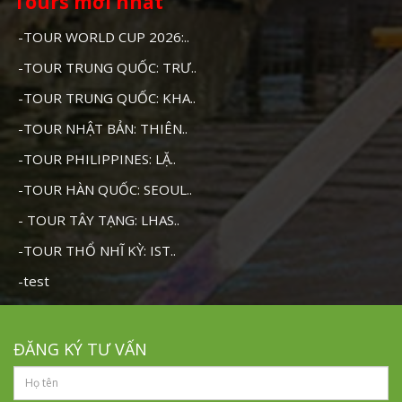
Tours mới nhất
-TOUR WORLD CUP 2026:..
-TOUR TRUNG QUỐC: TRƯ..
-TOUR TRUNG QUỐC: KHA..
-TOUR NHẬT BẢN: THIÊN..
-TOUR PHILIPPINES: LẶ..
-TOUR HÀN QUỐC: SEOUL..
- TOUR TÂY TẠNG: LHAS..
-TOUR THỔ NHĨ KỲ: IST..
-test
ĐĂNG KÝ TƯ VẤN