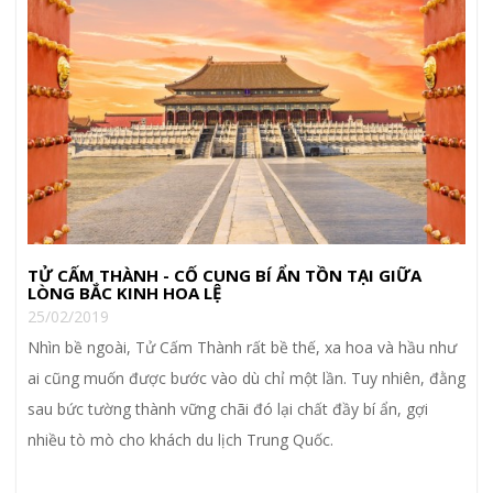
TỬ CẤM THÀNH - CỐ CUNG BÍ ẨN TỒN TẠI GIỮA
LÒNG BẮC KINH HOA LỆ
25/02/2019
Nhìn bề ngoài, Tử Cấm Thành rất bề thế, xa hoa và hầu như
ai cũng muốn được bước vào dù chỉ một lần. Tuy nhiên, đằng
sau bức tường thành vững chãi đó lại chất đầy bí ẩn, gợi
nhiều tò mò cho khách du lịch Trung Quốc.