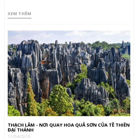
XEM THÊM
THẠCH LÂM - NƠI QUAY HOA QUẢ SƠN CỦA TỀ THIÊN
ĐẠI THÁNH
11/04/2019