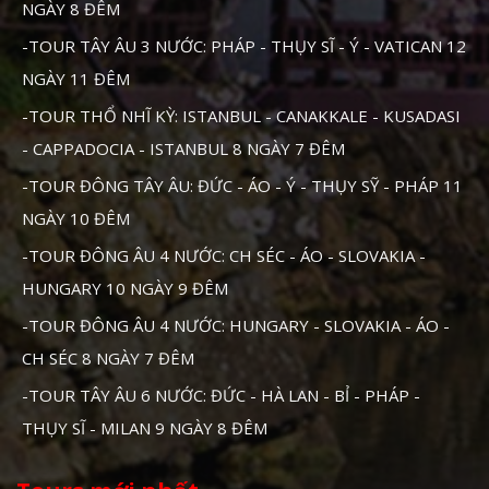
NGÀY 8 ĐÊM
-TOUR TÂY ÂU 3 NƯỚC: PHÁP - THỤY SĨ - Ý - VATICAN 12
NGÀY 11 ĐÊM
-TOUR THỔ NHĨ KỲ: ISTANBUL - CANAKKALE - KUSADASI
- CAPPADOCIA - ISTANBUL 8 NGÀY 7 ĐÊM
-TOUR ĐÔNG TÂY ÂU: ĐỨC - ÁO - Ý - THỤY SỸ - PHÁP 11
NGÀY 10 ĐÊM
-TOUR ĐÔNG ÂU 4 NƯỚC: CH SÉC - ÁO - SLOVAKIA -
HUNGARY 10 NGÀY 9 ĐÊM
-TOUR ĐÔNG ÂU 4 NƯỚC: HUNGARY - SLOVAKIA - ÁO -
CH SÉC 8 NGÀY 7 ĐÊM
-TOUR TÂY ÂU 6 NƯỚC: ĐỨC - HÀ LAN - BỈ - PHÁP -
THỤY SĨ - MILAN 9 NGÀY 8 ĐÊM