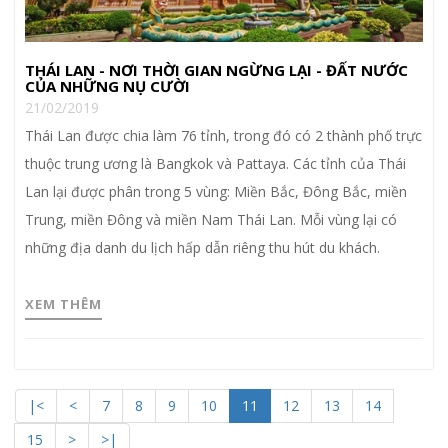
THÁI LAN - NƠI THỜI GIAN NGỪNG LẠI - ĐẤT NƯỚC
CỦA NHỮNG NỤ CƯỜI
21/02/2019
Thái Lan được chia làm 76 tỉnh, trong đó có 2 thành phố trực
thuộc trung ương là Bangkok và Pattaya. Các tỉnh của Thái
Lan lại được phân trong 5 vùng: Miền Bắc, Đông Bắc, miền
Trung, miền Đông và miền Nam Thái Lan. Mỗi vùng lại có
những địa danh du lịch hấp dẫn riêng thu hút du khách.
XEM THÊM
|<
<
7
8
9
10
11
12
13
14
15
>
>|