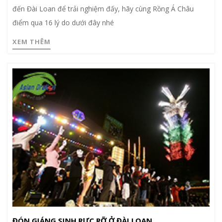
đến Đài Loan để trải nghiệm đấy, hãy cùng Rồng Á Châu
điểm qua 16 lý do dưới đây nhé
XEM THÊM
ĐÓN GIÁNG SINH RỰC RỠ Ở ĐÀI LOAN