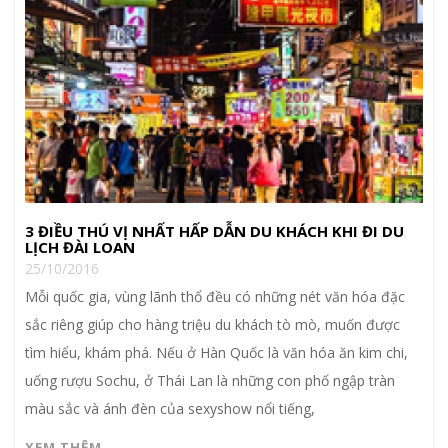
3 ĐIỀU THÚ VỊ NHẤT HẤP DẪN DU KHÁCH KHI ĐI DU
LỊCH ĐÀI LOAN
25/10/2016
Mỗi quốc gia, vùng lãnh thổ đều có những nét văn hóa đặc
sắc riêng giúp cho hàng triệu du khách tò mò, muốn được
tìm hiểu, khám phá. Nếu ở Hàn Quốc là văn hóa ăn kim chi,
uống rượu Sochu, ở Thái Lan là những con phố ngập tràn
màu sắc và ánh đèn của sexyshow nổi tiếng,
XEM THÊM