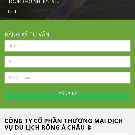
-TOUR THỔ NHĨ KỲ: IST..
-test
ĐĂNG KÝ TƯ VẤN
ĐĂNG KÝ
CÔNG TY CỔ PHẦN THƯƠNG MẠI DỊCH
VỤ DU LỊCH RỒNG Á CHÂU ®