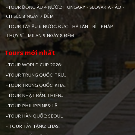
-TOUR ĐÔNG ÂU 4 NƯỚC: HUNGARY - SLOVAKIA - ÁO -
CH SÉC 8 NGÀY 7 ĐÊM
-TOUR TÂY ÂU 6 NƯỚC: ĐỨC - HÀ LAN - BỈ - PHÁP -
THỤY SĨ - MILAN 9 NGÀY 8 ĐÊM
Tours mới nhất
-TOUR WORLD CUP 2026:..
-TOUR TRUNG QUỐC: TRƯ..
-TOUR TRUNG QUỐC: KHA..
-TOUR NHẬT BẢN: THIÊN..
-TOUR PHILIPPINES: LẶ..
-TOUR HÀN QUỐC: SEOUL..
- TOUR TÂY TẠNG: LHAS..