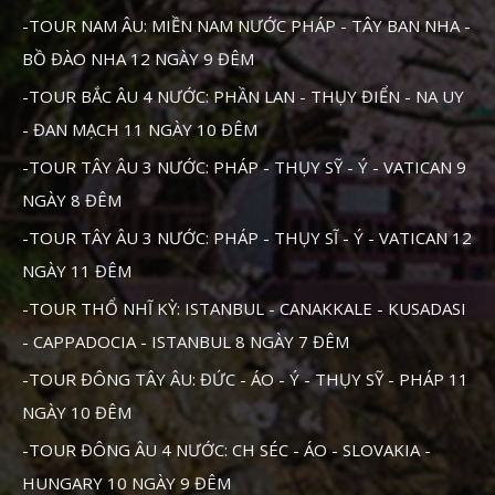
-TOUR NAM ÂU: MIỀN NAM NƯỚC PHÁP - TÂY BAN NHA -
BỒ ĐÀO NHA 12 NGÀY 9 ĐÊM
-TOUR BẮC ÂU 4 NƯỚC: PHẦN LAN - THỤY ĐIỂN - NA UY
- ĐAN MẠCH 11 NGÀY 10 ĐÊM
-TOUR TÂY ÂU 3 NƯỚC: PHÁP - THỤY SỸ - Ý - VATICAN 9
NGÀY 8 ĐÊM
-TOUR TÂY ÂU 3 NƯỚC: PHÁP - THỤY SĨ - Ý - VATICAN 12
NGÀY 11 ĐÊM
-TOUR THỔ NHĨ KỲ: ISTANBUL - CANAKKALE - KUSADASI
- CAPPADOCIA - ISTANBUL 8 NGÀY 7 ĐÊM
-TOUR ĐÔNG TÂY ÂU: ĐỨC - ÁO - Ý - THỤY SỸ - PHÁP 11
NGÀY 10 ĐÊM
-TOUR ĐÔNG ÂU 4 NƯỚC: CH SÉC - ÁO - SLOVAKIA -
HUNGARY 10 NGÀY 9 ĐÊM