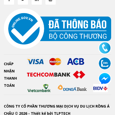
CHẤP
NHẬN
THANH
TOÁN
CÔNG TY CỔ PHẦN THƯƠNG MẠI DỊCH VỤ DU LỊCH RỒNG Á
CHÂU © 2026 - Thiết kế bởi
TLPTECH