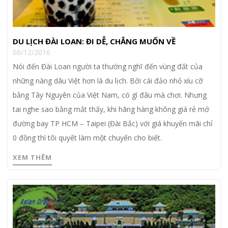
DU LỊCH ĐÀI LOAN: ĐI DỄ, CHẲNG MUỐN VỀ
06/12/2016
Nói đến Đài Loan người ta thường nghĩ đến vùng đất của
những nàng dâu Việt hơn là du lịch. Bởi cái đảo nhỏ xíu cỡ
bằng Tây Nguyên của Việt Nam, có gì đâu mà chơi. Nhưng
tai nghe sao bằng mắt thấy, khi hãng hàng không giá rẻ mở
đường bay TP HCM – Taipei (Đài Bắc) với giá khuyến mãi chỉ
0 đồng thì tôi quyết làm một chuyến cho biết.
XEM THÊM