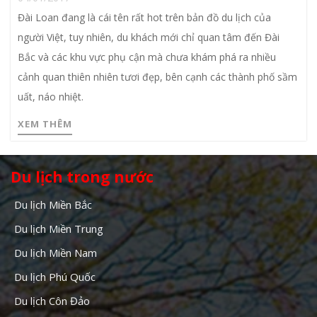
Đài Loan đang là cái tên rất hot trên bản đồ du lịch của
người Việt, tuy nhiên, du khách mới chỉ quan tâm đến Đài
Bắc và các khu vực phụ cận mà chưa khám phá ra nhiều
cảnh quan thiên nhiên tươi đẹp, bên cạnh các thành phố sầm
uất, náo nhiệt.
XEM THÊM
Du lịch trong nước
Du lịch Miền Bắc
Du lịch Miền Trung
Du lịch Miền Nam
Du lịch Phú Quốc
Du lịch Côn Đảo