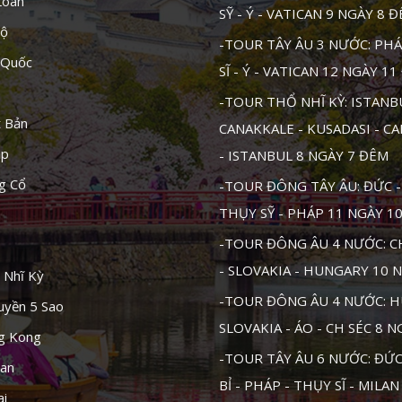
Loan
SỸ - Ý - VATICAN 9 NGÀY 8 
Độ
-TOUR TÂY ÂU 3 NƯỚC: PHÁ
 Quốc
SĨ - Ý - VATICAN 12 NGÀY 1
-TOUR THỔ NHĨ KỲ: ISTANB
t Bản
CANAKKALE - KUSADASI - C
ập
- ISTANBUL 8 NGÀY 7 ĐÊM
g Cổ
-TOUR ĐÔNG TÂY ÂU: ĐỨC - 
THỤY SỸ - PHÁP 11 NGÀY 1
-TOUR ĐÔNG ÂU 4 NƯỚC: CH
- SLOVAKIA - HUNGARY 10 
 Nhĩ Kỳ
-TOUR ĐÔNG ÂU 4 NƯỚC: H
uyền 5 Sao
SLOVAKIA - ÁO - CH SÉC 8 
ng Kong
-TOUR TÂY ÂU 6 NƯỚC: ĐỨC 
tan
BỈ - PHÁP - THỤY SĨ - MILAN
ai