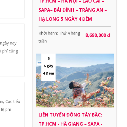
TP.HCM – HÀ NỘI – LÀO CAI –
SAPA– BÁI ĐÍNH – TRÀNG AN –
HẠ LONG 5 NGÀY 4 ĐÊM
Khởi hành: Thứ 4 hàng
8,690,000 đ
tuần
 ngày nay
i phí cũng
5
Ngày
4 Đêm
n, Các tiểu
lệ phí:
LIÊN TUYẾN ĐÔNG TÂY BẮC:
TP.HCM - HÀ GIANG – SAPA -