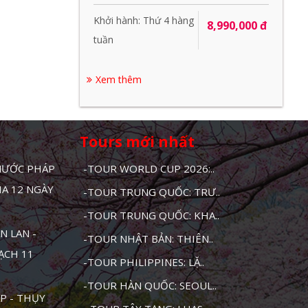
Khởi hành: Thứ 4 hàng
8,990,000 đ
tuần
Xem thêm
Tours mới nhất
 NƯỚC PHÁP
-TOUR WORLD CUP 2026:..
HA 12 NGÀY
-TOUR TRUNG QUỐC: TRƯ..
-TOUR TRUNG QUỐC: KHA..
N LAN -
-TOUR NHẬT BẢN: THIÊN..
MẠCH 11
-TOUR PHILIPPINES: LẶ..
-TOUR HÀN QUỐC: SEOUL..
P - THỤY