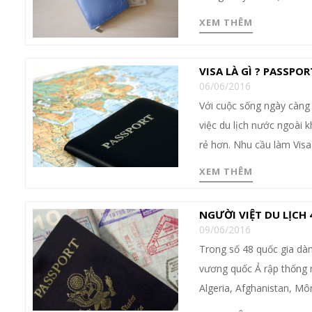
XEM THÊM
VISA LÀ GÌ ? PASSPO
06/06/2016
Với cuộc sống ngày càng 
việc du lịch nước ngoài 
rẻ hơn. Nhu cầu làm Visa
XEM THÊM
NGƯỜI VIỆT DU LỊCH
09/06/2016
Trong số 48 quốc gia dàn
vương quốc Ả rập thống n
Algeria, Afghanistan, M