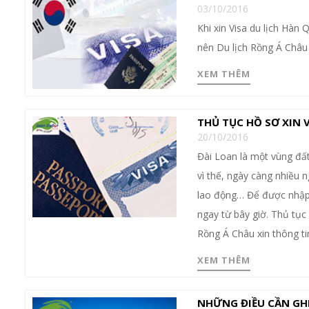
03/10/2016
Khi xin Visa du lịch Hàn
nên Du lịch Rồng Á Châu 
XEM THÊM
THỦ TỤC HỒ SƠ XIN V
20/10/2016
Đài Loan là một vùng đất
vì thế, ngày càng nhiều 
lao động… Để được nhập 
ngay từ bây giờ. Thủ tục 
Rồng Á Châu xin thông ti
XEM THÊM
NHỮNG ĐIỀU CẦN GHI