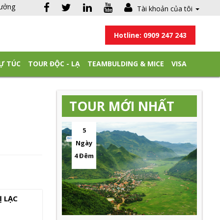
hưởng
Tài khoản của tôi
Hotline: 0909 247 243
Ự TÚC
TOUR ĐỘC - LẠ
TEAMBULDING & MICE
VISA
TOUR MỚI NHẤT
5
Ngày
4 Đêm
Ị LẠC