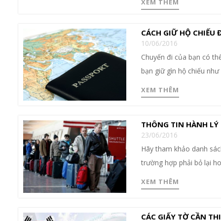
XEM THÊM
CÁCH GIỮ HỘ CHIẾU 
10/06/2016
Chuyến đi của bạn có thể
bạn giữ gìn hộ chiếu như
XEM THÊM
THÔNG TIN HÀNH LÝ 
23/06/2016
Hãy tham khảo danh sác
trường hợp phải bỏ lại h
XEM THÊM
CÁC GIẤY TỜ CẦN TH