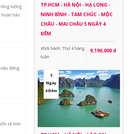
TP.HCM - HÀ NỘI - HẠ LONG -
không lường
NINH BÌNH - TAM CHÚC - MỘC
h hoàn hảo
CHÂU - MAI CHÂU 5 NGÀY 4
ĐÊM
Khởi hành: Thứ 4 hàng
9,190,000 đ
tuần
triệu đồng
5
Ngày
4 Đêm
suôn sẻ hơn