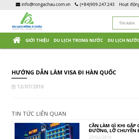
info@rongachau.com.vn
(+84)909.247.243
Hoạt độn
GIỚI THIỆU
DU LỊCH TRONG NƯỚC
DU LỊCH NƯỚ
DU LỊCH NHẬT BẢN TỰ TÚC
HƯỚNG DẪN LÀM VISA ĐI HÀN QUỐC
12/07/2016
TIN TỨC LIÊN QUAN
CẦN LÀM GÌ KHI GẶP 
ĐƯỜNG, LỠ CHUYẾN 
25/02/2016