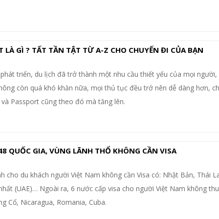
RT LÀ GÌ ? TẤT TẦN TẬT TỪ A-Z CHO CHUYẾN ĐI CỦA BẠN
phát triển, du lịch đã trở thành một nhu cầu thiết yếu của mọi người,
không còn quá khó khăn nữa, mọi thủ tục đều trở nên dễ dàng hơn, ch
 và Passport cũng theo đó mà tăng lên.
 48 QUỐC GIA, VÙNG LÃNH THỔ KHÔNG CẦN VISA
h cho du khách người Việt Nam không cần Visa có: Nhật Bản, Thái La
hất (UAE)… Ngoài ra, 6 nước cấp visa cho người Việt Nam không thu 
ông Cổ, Nicaragua, Romania, Cuba.