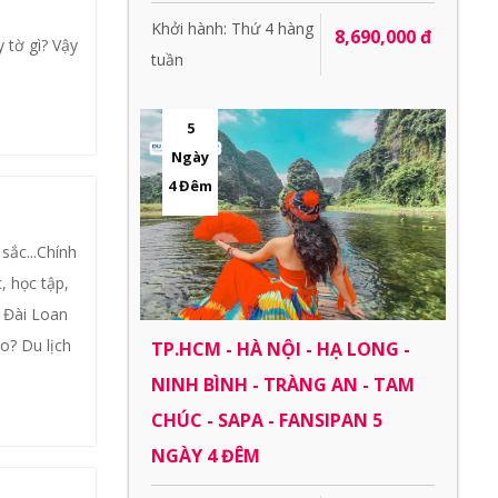
Khởi hành: Thứ 4 hàng
8,690,000 đ
 tờ gì? Vậy
tuần
5
Ngày
4 Đêm
sắc...Chính
, học tập,
 Đài Loan
ào? Du lịch
TP.HCM - HÀ NỘI - HẠ LONG -
NINH BÌNH - TRÀNG AN - TAM
CHÚC - SAPA - FANSIPAN 5
NGÀY 4 ĐÊM