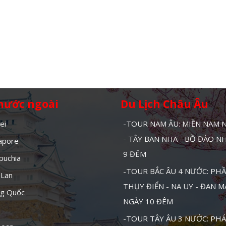
 nước ngoài
Du Lịch Châu Âu
ei
-TOUR NAM ÂU: MIỀN NAM
- TÂY BAN NHA - BỒ ĐÀO N
gapore
9 ĐÊM
puchia
-TOUR BẮC ÂU 4 NƯỚC: PHẦ
 Lan
THỤY ĐIỂN - NA UY - ĐAN 
ng Quốc
NGÀY 10 ĐÊM
-TOUR TÂY ÂU 3 NƯỚC: PHÁ