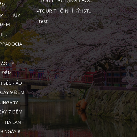
- TOUR TÂY TẠNG: LHAS..
ĐÊM
-TOUR THỔ NHĨ KỲ: IST..
P - THỤY
-test
1 ĐÊM
UL -
APPADOCIA
ÁO - Ý -
0 ĐÊM
 SÉC - ÁO
NGÀY 9 ĐÊM
UNGARY -
NGÀY 7 ĐÊM
- HÀ LAN -
 9 NGÀY 8