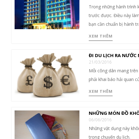
Trong những hành trình 
trước được. Điều này là
bạn cần chuẩn bị hành t
XEM THÊM
ĐI DU LỊCH RA NƯỚC
21/03/2016
Mỗi công dân mang trên 5
phải khai báo hải quan c
XEM THÊM
NHỮNG MÓN ĐỒ KHÔNG
06/06/2016
Những vật dụng này khôn
trong chuyến du lịch.