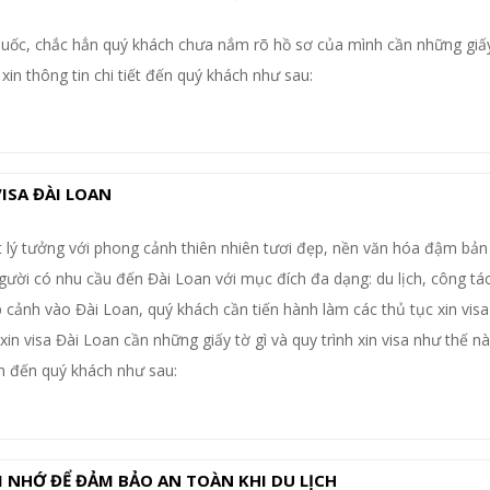
 Quốc, chắc hẳn quý khách chưa nắm rõ hồ sơ của mình cần những giấy
xin thông tin chi tiết đến quý khách như sau:
ISA ĐÀI LOAN
 lý tưởng với phong cảnh thiên nhiên tươi đẹp, nền văn hóa đậm bản 
người có nhu cầu đến Đài Loan với mục đích đa dạng: du lịch, công tác
cảnh vào Đài Loan, quý khách cần tiến hành làm các thủ tục xin visa
xin visa Đài Loan cần những giấy tờ gì và quy trình xin visa như thế n
n đến quý khách như sau:
 NHỚ ĐỂ ĐẢM BẢO AN TOÀN KHI DU LỊCH