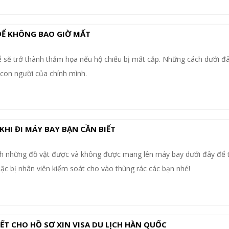
ĐỂ KHÔNG BAO GIỜ MẤT
 sẽ trở thành thảm họa nếu hộ chiếu bị mất cắp. Những cách dưới đâ
 con người của chính mình.
KHI ĐI MÁY BAY BẠN CẦN BIẾT
h những đồ vật được và không được mang lên máy bay dưới đây để 
oặc bị nhân viên kiểm soát cho vào thùng rác các bạn nhé!
IẾT CHO HỒ SƠ XIN VISA DU LỊCH HÀN QUỐC