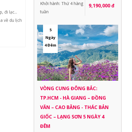
Khởi hành: Thứ 4 hàng
9,190,000 đ
tuần
 đi lạc...
a về du lịch
5
Ngày
4 Đêm
VÒNG CUNG ĐÔNG BẮC:
TP.HCM - HÀ GIANG – ĐỒNG
VĂN – CAO BẰNG - THÁC BẢN
GIỐC – LẠNG SƠN 5 NGÀY 4
ĐÊM