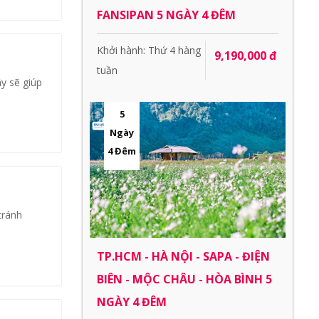
FANSIPAN 5 NGÀY 4 ĐÊM
Khởi hành: Thứ 4 hàng
9,190,000 đ
tuần
y sẽ giúp
5
Ngày
4 Đêm
tránh
TP.HCM - HÀ NỘI - SAPA - ĐIỆN
BIÊN - MỘC CHÂU - HÒA BÌNH 5
NGÀY 4 ĐÊM