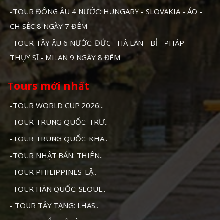
-TOUR ĐÔNG ÂU 4 NƯỚC: HUNGARY - SLOVAKIA - ÁO -
CH SÉC 8 NGÀY 7 ĐÊM
-TOUR TÂY ÂU 6 NƯỚC: ĐỨC - HÀ LAN - BỈ - PHÁP -
THỤY SĨ - MILAN 9 NGÀY 8 ĐÊM
Tours mới nhất
-TOUR WORLD CUP 2026:..
-TOUR TRUNG QUỐC: TRƯ..
-TOUR TRUNG QUỐC: KHA..
-TOUR NHẬT BẢN: THIÊN..
-TOUR PHILIPPINES: LẶ..
-TOUR HÀN QUỐC: SEOUL..
- TOUR TÂY TẠNG: LHAS..