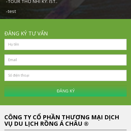
-TOUR THỔ NHĨ KỲ: IST..
-test
ĐĂNG KÝ TƯ VẤN
ĐĂNG KÝ
CÔNG TY CỔ PHẦN THƯƠNG MẠI DỊCH
VỤ DU LỊCH RỒNG Á CHÂU ®