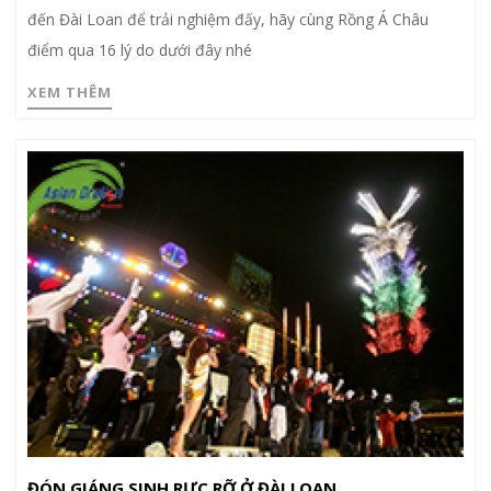
đến Đài Loan để trải nghiệm đấy, hãy cùng Rồng Á Châu
điểm qua 16 lý do dưới đây nhé
XEM THÊM
ĐÓN GIÁNG SINH RỰC RỠ Ở ĐÀI LOAN