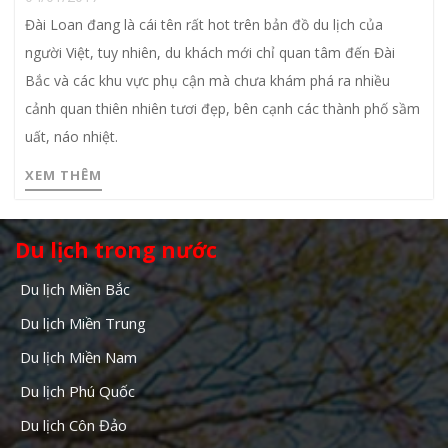
Đài Loan đang là cái tên rất hot trên bản đồ du lịch của
người Việt, tuy nhiên, du khách mới chỉ quan tâm đến Đài
Bắc và các khu vực phụ cận mà chưa khám phá ra nhiều
cảnh quan thiên nhiên tươi đẹp, bên cạnh các thành phố sầm
uất, náo nhiệt.
XEM THÊM
Du lịch trong nước
Du lịch Miền Bắc
Du lịch Miền Trung
Du lịch Miền Nam
Du lịch Phú Quốc
Du lịch Côn Đảo