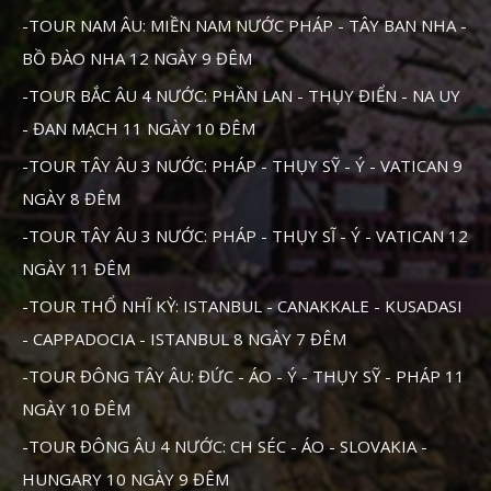
-TOUR NAM ÂU: MIỀN NAM NƯỚC PHÁP - TÂY BAN NHA -
BỒ ĐÀO NHA 12 NGÀY 9 ĐÊM
-TOUR BẮC ÂU 4 NƯỚC: PHẦN LAN - THỤY ĐIỂN - NA UY
- ĐAN MẠCH 11 NGÀY 10 ĐÊM
-TOUR TÂY ÂU 3 NƯỚC: PHÁP - THỤY SỸ - Ý - VATICAN 9
NGÀY 8 ĐÊM
-TOUR TÂY ÂU 3 NƯỚC: PHÁP - THỤY SĨ - Ý - VATICAN 12
NGÀY 11 ĐÊM
-TOUR THỔ NHĨ KỲ: ISTANBUL - CANAKKALE - KUSADASI
- CAPPADOCIA - ISTANBUL 8 NGÀY 7 ĐÊM
-TOUR ĐÔNG TÂY ÂU: ĐỨC - ÁO - Ý - THỤY SỸ - PHÁP 11
NGÀY 10 ĐÊM
-TOUR ĐÔNG ÂU 4 NƯỚC: CH SÉC - ÁO - SLOVAKIA -
HUNGARY 10 NGÀY 9 ĐÊM