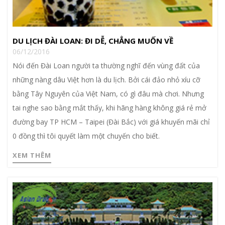
DU LỊCH ĐÀI LOAN: ĐI DỄ, CHẲNG MUỐN VỀ
06/12/2016
Nói đến Đài Loan người ta thường nghĩ đến vùng đất của
những nàng dâu Việt hơn là du lịch. Bởi cái đảo nhỏ xíu cỡ
bằng Tây Nguyên của Việt Nam, có gì đâu mà chơi. Nhưng
tai nghe sao bằng mắt thấy, khi hãng hàng không giá rẻ mở
đường bay TP HCM – Taipei (Đài Bắc) với giá khuyến mãi chỉ
0 đồng thì tôi quyết làm một chuyến cho biết.
XEM THÊM