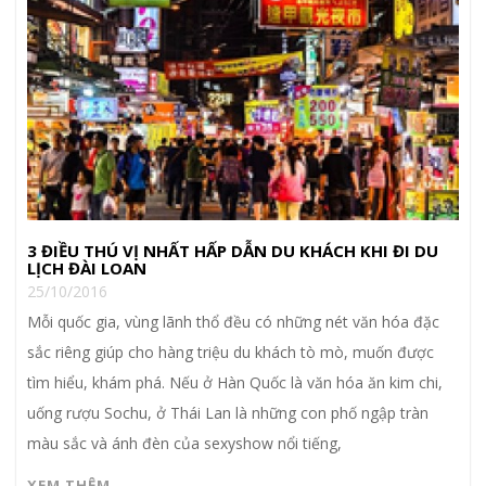
3 ĐIỀU THÚ VỊ NHẤT HẤP DẪN DU KHÁCH KHI ĐI DU
LỊCH ĐÀI LOAN
25/10/2016
Mỗi quốc gia, vùng lãnh thổ đều có những nét văn hóa đặc
sắc riêng giúp cho hàng triệu du khách tò mò, muốn được
tìm hiểu, khám phá. Nếu ở Hàn Quốc là văn hóa ăn kim chi,
uống rượu Sochu, ở Thái Lan là những con phố ngập tràn
màu sắc và ánh đèn của sexyshow nổi tiếng,
XEM THÊM