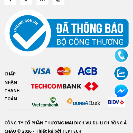
CHẤP
NHẬN
THANH
TOÁN
CÔNG TY CỔ PHẦN THƯƠNG MẠI DỊCH VỤ DU LỊCH RỒNG Á
CHÂU © 2026 - Thiết kế bởi
TLPTECH