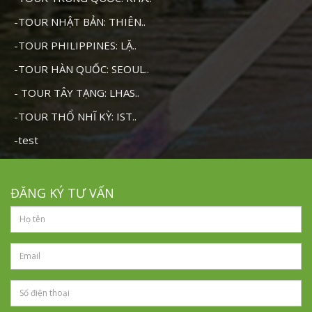
-TOUR NHẬT BẢN: THIÊN..
-TOUR PHILIPPINES: LẶ..
-TOUR HÀN QUỐC: SEOUL..
- TOUR TÂY TẠNG: LHAS..
-TOUR THỔ NHĨ KỲ: IST..
-test
ĐĂNG KÝ TƯ VẤN