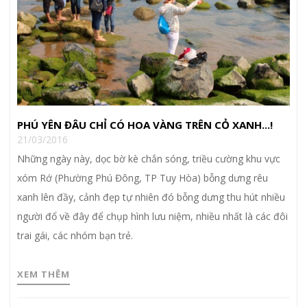
PHÚ YÊN ĐÂU CHỈ CÓ HOA VÀNG TRÊN CỎ XANH...!
21/03/2016
Những ngày này, dọc bờ kè chắn sóng, triều cường khu vực
xóm Rớ (Phường Phú Đông, TP Tuy Hòa) bỗng dưng rêu
xanh lên đầy, cảnh đẹp tự nhiên đó bỗng dưng thu hút nhiều
người đổ về đây để chụp hình lưu niệm, nhiều nhất là các đôi
trai gái, các nhóm bạn trẻ.
XEM THÊM