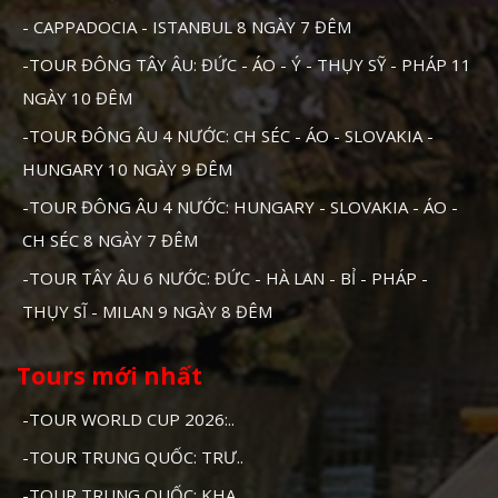
- CAPPADOCIA - ISTANBUL 8 NGÀY 7 ĐÊM
-TOUR ĐÔNG TÂY ÂU: ĐỨC - ÁO - Ý - THỤY SỸ - PHÁP 11
NGÀY 10 ĐÊM
-TOUR ĐÔNG ÂU 4 NƯỚC: CH SÉC - ÁO - SLOVAKIA -
HUNGARY 10 NGÀY 9 ĐÊM
-TOUR ĐÔNG ÂU 4 NƯỚC: HUNGARY - SLOVAKIA - ÁO -
CH SÉC 8 NGÀY 7 ĐÊM
-TOUR TÂY ÂU 6 NƯỚC: ĐỨC - HÀ LAN - BỈ - PHÁP -
THỤY SĨ - MILAN 9 NGÀY 8 ĐÊM
Tours mới nhất
-TOUR WORLD CUP 2026:..
-TOUR TRUNG QUỐC: TRƯ..
-TOUR TRUNG QUỐC: KHA..