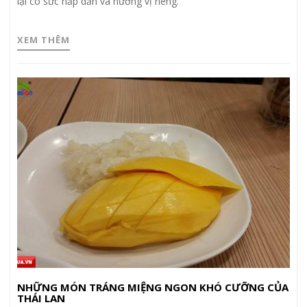
lại có sức hấp dẫn và hương vị riêng.
XEM THÊM
NHỮNG MÓN TRÁNG MIỆNG NGON KHÓ CƯỠNG CỦA
THÁI LAN