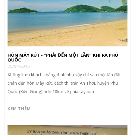
HÒN MÂY RÚT - “PHẢI ĐẾN MỘT LẦN” KHI RA PHÚ
QUỐC
25/04/2016
Không ít du khách khẳng định như vậy chỉ sau một lần đặt
chân đến hòn Mây Rút, cách thị trấn An Thới, huyện Phú
Quốc (Kiên Giang) hơn 10km về phía tây nam.
XEM THÊM