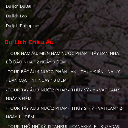
Du lịch DuBai
Du lịch Lào
Du lịch Philippines
Du Lịch Châu Âu
-TOUR NAM ÂU: MIỀN NAM NƯỚC PHÁP - TÂY BAN NHA -
BỒ ĐÀO NHA 12 NGÀY 9 ĐÊM
-TOUR BẮC ÂU 4 NƯỚC: PHẦN LAN - THỤY ĐIỂN - NA UY
- ĐAN MẠCH 11 NGÀY 10 ĐÊM
-TOUR TÂY ÂU 3 NƯỚC: PHÁP - THỤY SỸ - Ý - VATICAN 9
NGÀY 8 ĐÊM
-TOUR TÂY ÂU 3 NƯỚC: PHÁP - THỤY SĨ - Ý - VATICAN 12
NGÀY 11 ĐÊM
-TOUR THỔ NHĨ KỲ: ISTANBUL - CANAKKALE - KUSADASI