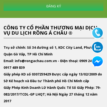
ĐĂNG KÝ
CÔNG TY CỔ PHẦN THƯƠNG MẠI DỊCH
VỤ DU LỊCH RỒNG Á CHÂU ®
Trụ sở chính: Số 34 đường số 1, KDC City Land, Phường 10,
Quận Gò Vấp, TP Hồ Chí Minh
Email
: info@rongachau.com.vn -
Điện thoại:
0909 247 243 -
0917 489 839
Giấy phép KD
số 0307259429 Được cấp ngày 13/02/2009 do
Sở Kế hoạch và Đầu tư Thành phố Hồ Chí Minh cấp
Giấy Phép Kinh Doanh Lữ Hành Quốc Tế
Số Giấy Phép: 79-
082/2017/TCDL-GP LHQT; Hà Nội Ngày 27 tháng 12 năm
2017