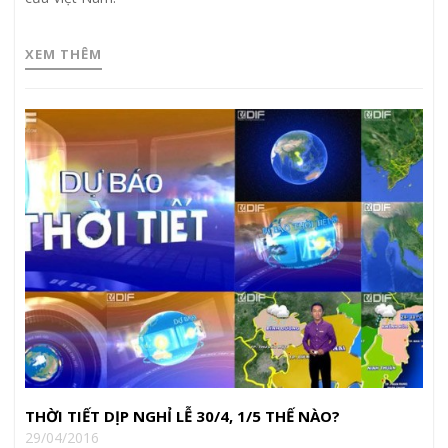
XEM THÊM
THỜI TIẾT DỊP NGHỈ LỄ 30/4, 1/5 THẾ NÀO?
29/04/2016