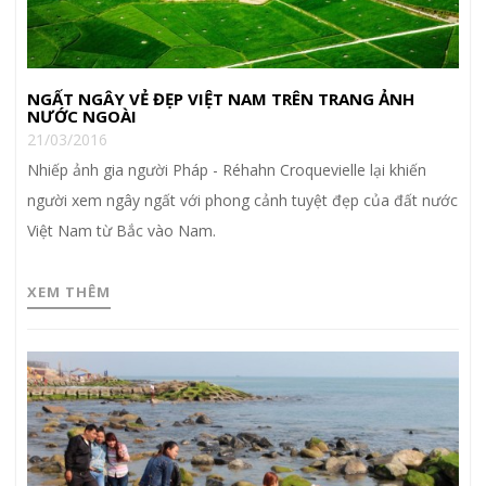
NGẤT NGÂY VẺ ĐẸP VIỆT NAM TRÊN TRANG ẢNH
NƯỚC NGOÀI
21/03/2016
Nhiếp ảnh gia người Pháp - Réhahn Croquevielle lại khiến
người xem ngây ngất với phong cảnh tuyệt đẹp của đất nước
Việt Nam từ Bắc vào Nam.
XEM THÊM