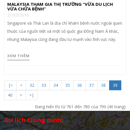
​MALAYSIA THAM GIA THỊ TRƯỜNG “VỪA DU LỊCH
VỪA CHỮA BỆNH”
21/03/2016
Singapore và Thái Lan là địa chỉ khám bệnh nước ngoài quen
thuộc của người Việt và một số quốc gia Đông Nam Á khác,
nhưng Malaysia cũng đang đầu tư mạnh vào lĩnh vực này.
XEM THÊM
|<
<
32
33
34
35
36
37
38
39
40
>
>|
Đang hiển thị từ 761 đến 780 của 790 (40 trang)
Du lịch trong nước