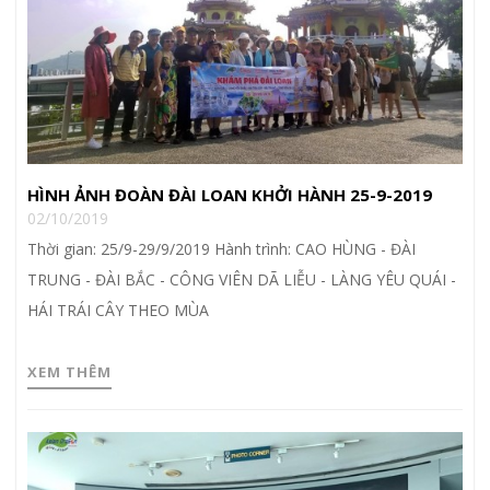
HÌNH ẢNH ĐOÀN ĐÀI LOAN KHỞI HÀNH 25-9-2019
02/10/2019
Thời gian: 25/9-29/9/2019 Hành trình: CAO HÙNG - ĐÀI
TRUNG - ĐÀI BẮC - CÔNG VIÊN DÃ LIỄU - LÀNG YÊU QUÁI -
HÁI TRÁI CÂY THEO MÙA
XEM THÊM