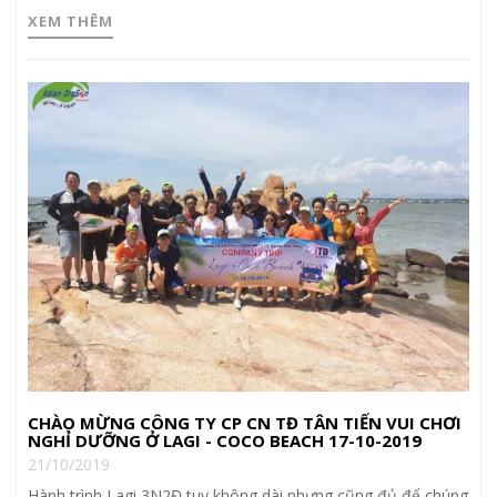
XEM THÊM
CHÀO MỪNG CÔNG TY CP CN TĐ TÂN TIẾN VUI CHƠI
NGHỈ DƯỠNG Ở LAGI - COCO BEACH 17-10-2019
21/10/2019
Hành trình Lagi 3N2Đ tuy không dài nhưng cũng đủ để chúng