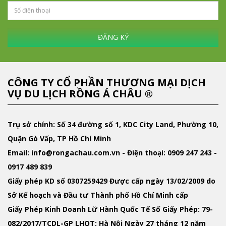
ĐĂNG KÝ
CÔNG TY CỔ PHẦN THƯƠNG MẠI DỊCH
VỤ DU LỊCH RỒNG Á CHÂU ®
Trụ sở chính: Số 34 đường số 1, KDC City Land, Phường 10,
Quận Gò Vấp, TP Hồ Chí Minh
Email
: info@rongachau.com.vn -
Điện thoại:
0909 247 243 -
0917 489 839
Giấy phép KD
số 0307259429 Được cấp ngày 13/02/2009 do
Sở Kế hoạch và Đầu tư Thành phố Hồ Chí Minh cấp
Giấy Phép Kinh Doanh Lữ Hành Quốc Tế
Số Giấy Phép: 79-
082/2017/TCDL-GP LHQT; Hà Nội Ngày 27 tháng 12 năm