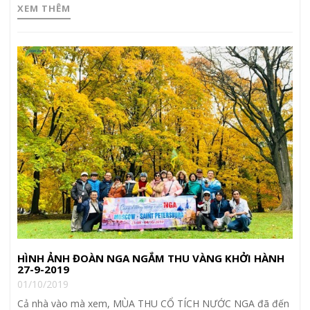
XEM THÊM
HÌNH ẢNH ĐOÀN NGA NGẮM THU VÀNG KHỞI HÀNH
27-9-2019
01/10/2019
Cả nhà vào mà xem, MÙA THU CỔ TÍCH NƯỚC NGA đã đến