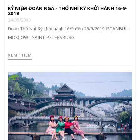
KỶ NIỆM ĐOÀN NGA - THỔ NHĨ KỲ KHỞI HÀNH 16-9-
2019
24/09/2019
Đoàn Thổ Nhĩ Kỳ khởi hành 16/9 đến 25/9/2019 ISTANBUL -
MOSCOW - SAINT PETERSBURG
XEM THÊM