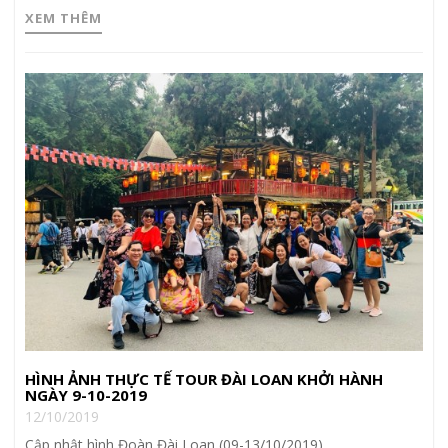
XEM THÊM
HÌNH ẢNH THỰC TẾ TOUR ĐÀI LOAN KHỞI HÀNH
NGÀY 9-10-2019
12/10/2019
Cập nhật hình Đoàn Đài Loan (09-13/10/2019)