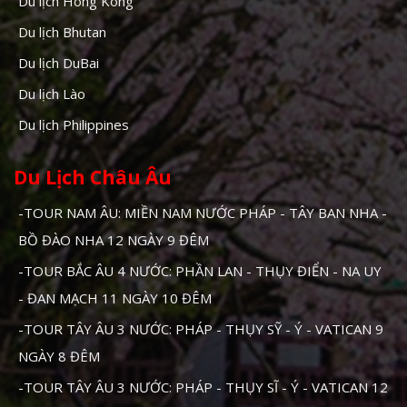
Du lịch Hong Kong
Du lịch Bhutan
Du lịch DuBai
Du lịch Lào
Du lịch Philippines
Du Lịch Châu Âu
-TOUR NAM ÂU: MIỀN NAM NƯỚC PHÁP - TÂY BAN NHA -
BỒ ĐÀO NHA 12 NGÀY 9 ĐÊM
-TOUR BẮC ÂU 4 NƯỚC: PHẦN LAN - THỤY ĐIỂN - NA UY
- ĐAN MẠCH 11 NGÀY 10 ĐÊM
-TOUR TÂY ÂU 3 NƯỚC: PHÁP - THỤY SỸ - Ý - VATICAN 9
NGÀY 8 ĐÊM
-TOUR TÂY ÂU 3 NƯỚC: PHÁP - THỤY SĨ - Ý - VATICAN 12