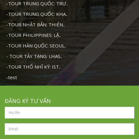
-TOUR TRUNG QUỐC: TRƯ..
-TOUR TRUNG QUỐC: KHA..
-TOUR NHẬT BẢN: THIÊN..
-TOUR PHILIPPINES: LẶ..
-TOUR HÀN QUỐC: SEOUL..
- TOUR TÂY TẠNG: LHAS..
-TOUR THỔ NHĨ KỲ: IST..
-test
ĐĂNG KÝ TƯ VẤN