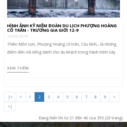
HÌNH ẢNH KỶ NIỆM ĐOÀN DU LỊCH PHƯỢNG HOÀNG
CỔ TRẤN - TRƯƠNG GIA GIỚI 12-9
19/09/2019
Thiên Môn sơn, Phượng Hoàng cổ trấn, Cầu kính,...là những
điểm đến nổi tiếng dành cho du khách trong hành trình này
XEM THÊM
|<
<
1
2
3
4
5
6
7
8
9
>
>|
Đang hiển thị từ 21 đến 40 của 393 (20 trang)